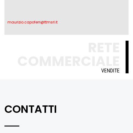
maurizio.capoferri@ttmsrl.it
RETE
COMMERCIALE
VENDITE
CONTATTI