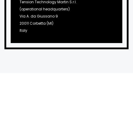
Tension Technology Martin S.r.l.
(operational headquarters)
Via A. da Giussano 9
20011 Corbetta (MI)
Italy