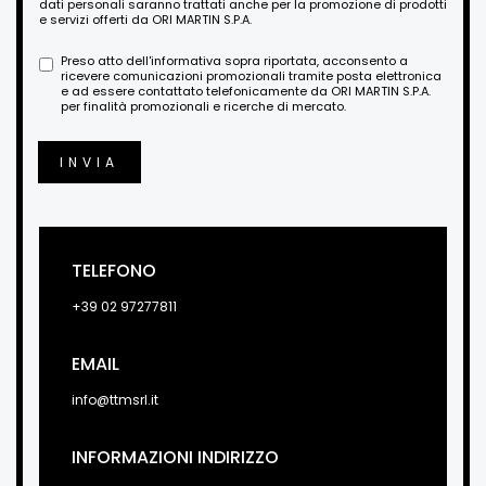
dati personali saranno trattati anche per la promozione di prodotti
e servizi offerti da ORI MARTIN S.P.A.
Preso atto dell'informativa sopra riportata, acconsento a
ricevere comunicazioni promozionali tramite posta elettronica
e ad essere contattato telefonicamente da ORI MARTIN S.P.A.
per finalità promozionali e ricerche di mercato.
INVIA
TELEFONO
+39 02 97277811
EMAIL
info@ttmsrl.it
INFORMAZIONI INDIRIZZO