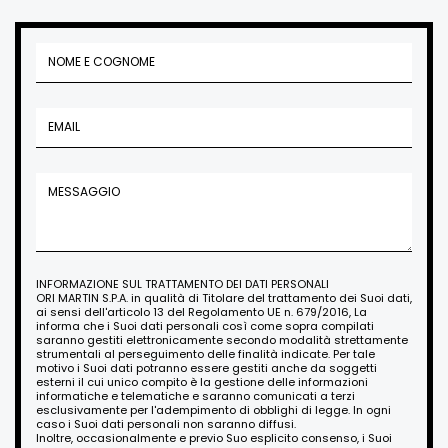
INFORMAZIONE SUL TRATTAMENTO DEI DATI PERSONALI
ORI MARTIN S.P.A. in qualità di Titolare del trattamento dei Suoi dati,
ai sensi dell'articolo 13 del Regolamento UE n. 679/2016, La
informa che i Suoi dati personali così come sopra compilati
saranno gestiti elettronicamente secondo modalità strettamente
strumentali al perseguimento delle finalità indicate. Per tale
motivo i Suoi dati potranno essere gestiti anche da soggetti
esterni il cui unico compito è la gestione delle informazioni
informatiche e telematiche e saranno comunicati a terzi
esclusivamente per l'adempimento di obblighi di legge. In ogni
caso i Suoi dati personali non saranno diffusi.
Inoltre, occasionalmente e previo Suo esplicito consenso, i Suoi