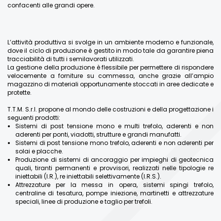
confacenti alle grandi opere.
L’attività produttiva si svolge in un ambiente moderno e funzionale,
dove il ciclo di produzione è gestito in modo tale da garantire piena
tracciabilità di tutti i semilavorati utilizzati.
La gestione della produzione è flessibile per permettere di rispondere
velocemente a forniture su commessa, anche grazie all’ampio
magazzino di materiali opportunamente stoccati in aree dedicate e
protette.
T.T.M. S.r.l. propone al mondo delle costruzioni e della progettazione i
seguenti prodotti:
Sistemi di post tensione mono e multi trefolo, aderenti e non
aderenti per ponti, viadotti, strutture e grandi manufatti.
Sistemi di post tensione mono trefolo, aderenti e non aderenti per
solai e placche.
Produzione di sistemi di ancoraggio per impieghi di geotecnica
quali, tiranti permanenti e provvisori, realizzati nelle tipologie re
iniettabili (I.R.), re iniettabili selettivamente (I.R.S.).
Attrezzature per la messa in opera, sistemi spingi trefolo,
centraline di tesatura, pompe iniezione, martinetti e attrezzature
speciali, linee di produzione e taglio per trefoli.