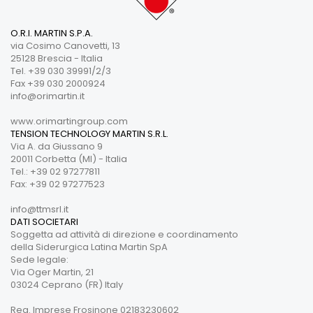
O.R.I. MARTIN S.P.A.
via Cosimo Canovetti, 13
25128 Brescia - Italia
Tel. +39 030 39991/2/3
Fax +39 030 2000924
info@orimartin.it
www.orimartingroup.com
TENSION TECHNOLOGY MARTIN S.R.L.
Via A. da Giussano 9
20011 Corbetta (MI) - Italia
Tel.: +39 02 97277811
Fax: +39 02 97277523
info@ttmsrl.it
DATI SOCIETARI
Soggetta ad attività di direzione e coordinamento
della Siderurgica Latina Martin SpA
Sede legale:
Via Oger Martin, 21
03024 Ceprano (FR) Italy
Reg. Imprese Frosinone 02183230602