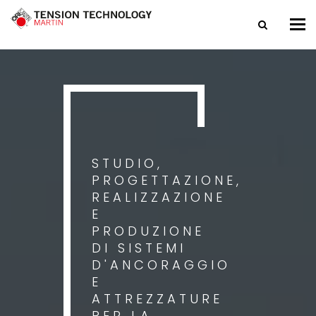
Tog
nav
STUDIO,
PROGETTAZIONE,
REALIZZAZIONE
E
PRODUZIONE
DI SISTEMI
D'ANCORAGGIO
E
ATTREZZATURE
PER LA