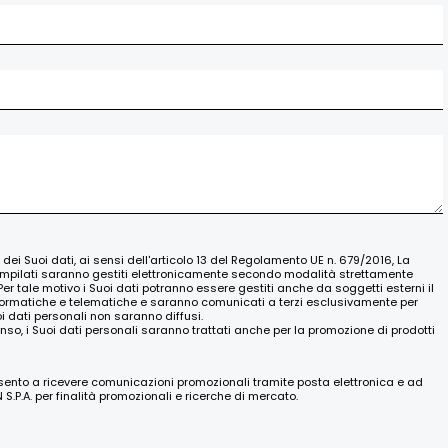
o dei Suoi dati, ai sensi dell'articolo 13 del Regolamento UE n. 679/2016, La
ompilati saranno gestiti elettronicamente secondo modalità strettamente
Per tale motivo i Suoi dati potranno essere gestiti anche da soggetti esterni il
nformatiche e telematiche e saranno comunicati a terzi esclusivamente per
oi dati personali non saranno diffusi.
nso, i Suoi dati personali saranno trattati anche per la promozione di prodotti
nsento a ricevere comunicazioni promozionali tramite posta elettronica e ad
.P.A. per finalità promozionali e ricerche di mercato.