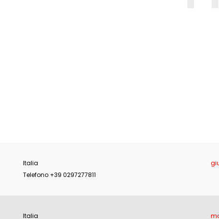
E
Italia
gi
Telefono +39 0297277811
Italia
ma