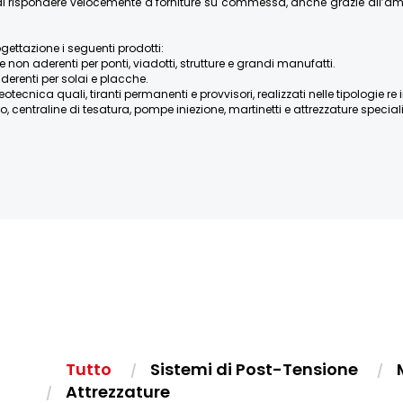
re di rispondere velocemente a forniture su commessa, anche grazie all’
ogettazione i seguenti prodotti:
e non aderenti per ponti, viadotti, strutture e grandi manufatti.
derenti per solai e placche.
ica quali, tiranti permanenti e provvisori, realizzati nelle tipologie re iniett
, centraline di tesatura, pompe iniezione, martinetti e attrezzature speciali, 
Tutto
Sistemi di Post-Tensione
Attrezzature