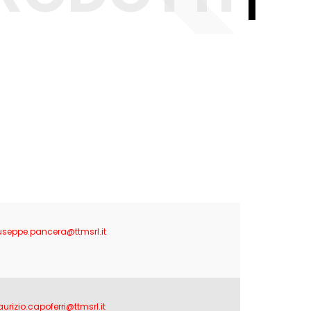
useppe.pancera@ttmsrl.it
urizio.capoferri@ttmsrl.it