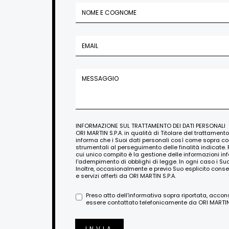
INFORMAZIONE SUL TRATTAMENTO DEI DATI PERSONALI
ORI MARTIN S.P.A. in qualità di Titolare del trattament
informa che i Suoi dati personali così come sopra c
strumentali al perseguimento delle finalità indicate. 
cui unico compito è la gestione delle informazioni i
l'adempimento di obblighi di legge. In ogni caso i Su
Inoltre, occasionalmente e previo Suo esplicito conse
e servizi offerti da ORI MARTIN S.P.A.
Preso atto dell'informativa sopra riportata, acco
essere contattato telefonicamente da ORI MARTIN S
INVIA