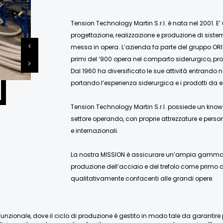
Tension Technology Martin S.r.l. è nata nel 2001. E’
progettazione, realizzazione e produzione di siste
messa in opera. L’azienda fa parte del gruppo ORI
primi del ‘900 opera nel comparto siderurgico, pro
Dal 1960 ha diversificato le sue attività entrando 
portando l’esperienza siderurgica e i prodotti da e
Tension Technology Martin S.r.l. possiede un know-
settore operando, con proprie attrezzature e person
e internazionali.
La nostra MISSION è assicurare un’ampia gamma di
produzione dell’acciaio e del trefolo come primo de
qualitativamente confacenti alle grandi opere.
nzionale, dove il ciclo di produzione è gestito in modo tale da garantire pien