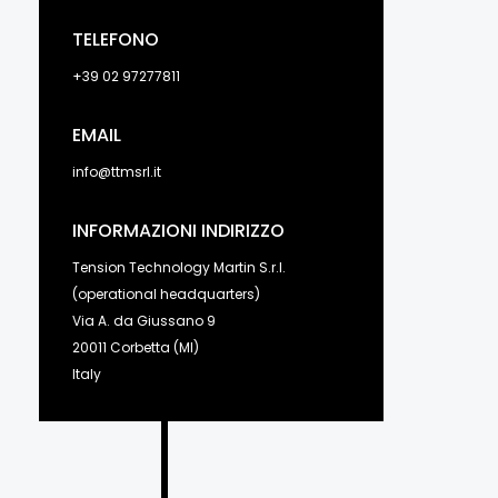
TELEFONO
+39 02 97277811
EMAIL
info@ttmsrl.it
INFORMAZIONI INDIRIZZO
Tension Technology Martin S.r.l.
(operational headquarters)
Via A. da Giussano 9
20011 Corbetta (MI)
Italy