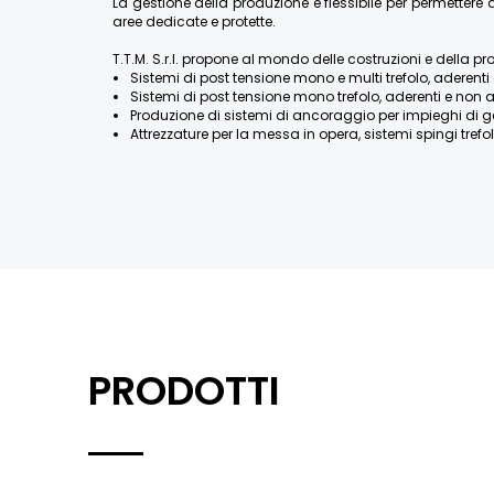
La gestione della produzione è flessibile per permette
aree dedicate e protette.
T.T.M. S.r.l. propone al mondo delle costruzioni e della pr
Sistemi di post tensione mono e multi trefolo, aderenti 
Sistemi di post tensione mono trefolo, aderenti e non a
Produzione di sistemi di ancoraggio per impieghi di geotecn
Attrezzature per la messa in opera, sistemi spingi trefolo
PRODOTTI