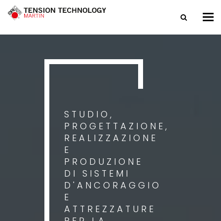
Tog
nav
STUDIO,
PROGETTAZIONE,
REALIZZAZIONE
E
PRODUZIONE
DI SISTEMI
D'ANCORAGGIO
E
ATTREZZATURE
PER LA