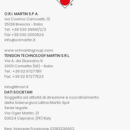
O.R.I. MARTIN S.P.A.
via Cosimo Canovetti, 13
25128 Brescia - Italia
Tel. +39 030 39991/2/3
Fax +39 030 2000924
info@orimartin.it
www.orimartingroup.com
TENSION TECHNOLOGY MARTIN S.R.L.
Via A. da Giussano 9
20011 Corbetta (MI) - Italia
Tel.: +39 02 97277811
Fax: +39 02 97277523
info@ttmsrl.it
DATI SOCIETARI
Soggetta ad attività di direzione e coordinamento
della Siderurgica Latina Martin SpA
Sede legale:
Via Oger Martin, 21
03024 Ceprano (FR) Italy
Reg. Imprese Frosinone 02183230602