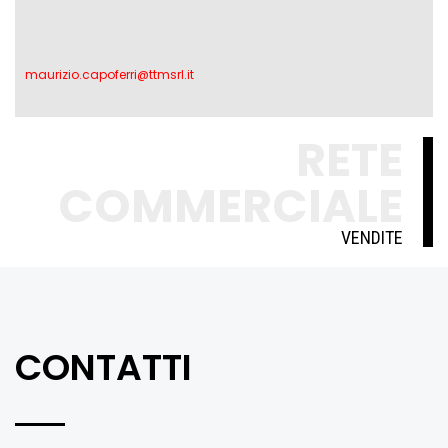
maurizio.capoferri@ttmsrl.it
RETE
COMMERCIALE
VENDITE
CONTATTI