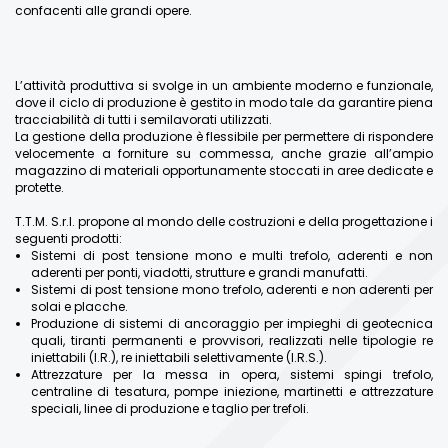
confacenti alle grandi opere.
L’attività produttiva si svolge in un ambiente moderno e funzionale,
dove il ciclo di produzione è gestito in modo tale da garantire piena
tracciabilità di tutti i semilavorati utilizzati.
La gestione della produzione è flessibile per permettere di rispondere
velocemente a forniture su commessa, anche grazie all’ampio
magazzino di materiali opportunamente stoccati in aree dedicate e
protette.
T.T.M. S.r.l. propone al mondo delle costruzioni e della progettazione i
seguenti prodotti:
Sistemi di post tensione mono e multi trefolo, aderenti e non
aderenti per ponti, viadotti, strutture e grandi manufatti.
Sistemi di post tensione mono trefolo, aderenti e non aderenti per
solai e placche.
Produzione di sistemi di ancoraggio per impieghi di geotecnica
quali, tiranti permanenti e provvisori, realizzati nelle tipologie re
iniettabili (I.R.), re iniettabili selettivamente (I.R.S.).
Attrezzature per la messa in opera, sistemi spingi trefolo,
centraline di tesatura, pompe iniezione, martinetti e attrezzature
speciali, linee di produzione e taglio per trefoli.