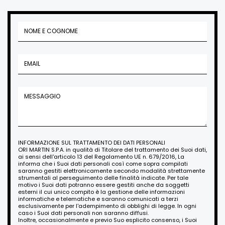
INFORMAZIONE SUL TRATTAMENTO DEI DATI PERSONALI
ORI MARTIN S.P.A. in qualità di Titolare del trattamento dei Suoi dati,
ai sensi dell'articolo 13 del Regolamento UE n. 679/2016, La
informa che i Suoi dati personali così come sopra compilati
saranno gestiti elettronicamente secondo modalità strettamente
strumentali al perseguimento delle finalità indicate. Per tale
motivo i Suoi dati potranno essere gestiti anche da soggetti
esterni il cui unico compito è la gestione delle informazioni
informatiche e telematiche e saranno comunicati a terzi
esclusivamente per l'adempimento di obblighi di legge. In ogni
caso i Suoi dati personali non saranno diffusi.
Inoltre, occasionalmente e previo Suo esplicito consenso, i Suoi