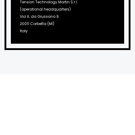
Tension Technology Martin S.r.l.
(operational headquarters)
Via A. da Giussano 9
20011 Corbetta (MI)
Italy