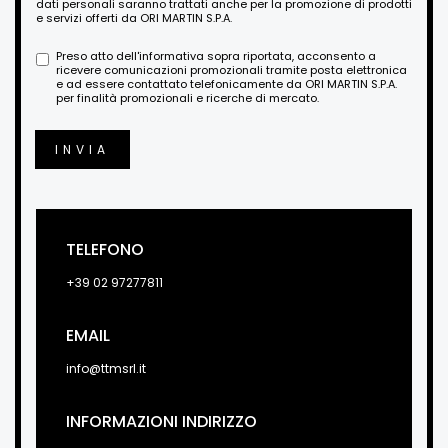
dati personali saranno trattati anche per la promozione di prodotti
e servizi offerti da ORI MARTIN S.P.A.
Preso atto dell'informativa sopra riportata, acconsento a
ricevere comunicazioni promozionali tramite posta elettronica
e ad essere contattato telefonicamente da ORI MARTIN S.P.A.
per finalità promozionali e ricerche di mercato.
INVIA
TELEFONO
+39 02 97277811
EMAIL
info@ttmsrl.it
INFORMAZIONI INDIRIZZO