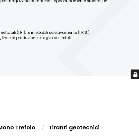
ampio magazzino di materiali opportunamente stoccati in
abili (I.R.), re iniettabili selettivamente (I.R.S.).
linee di produzione e taglio per trefoli.
Mono Trefolo
Tiranti geotecnici