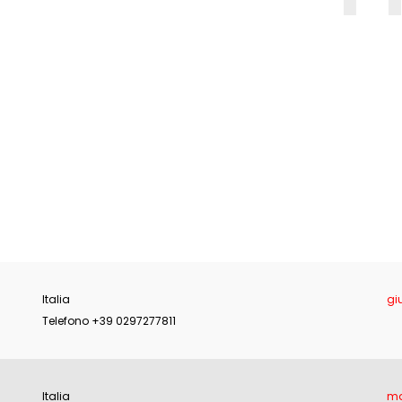
E
Italia
gi
Telefono +39 0297277811
Italia
ma