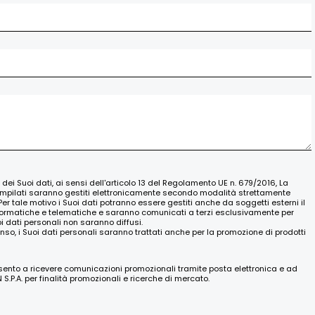
o dei Suoi dati, ai sensi dell'articolo 13 del Regolamento UE n. 679/2016, La
ompilati saranno gestiti elettronicamente secondo modalità strettamente
Per tale motivo i Suoi dati potranno essere gestiti anche da soggetti esterni il
nformatiche e telematiche e saranno comunicati a terzi esclusivamente per
oi dati personali non saranno diffusi.
nso, i Suoi dati personali saranno trattati anche per la promozione di prodotti
nsento a ricevere comunicazioni promozionali tramite posta elettronica e ad
.P.A. per finalità promozionali e ricerche di mercato.