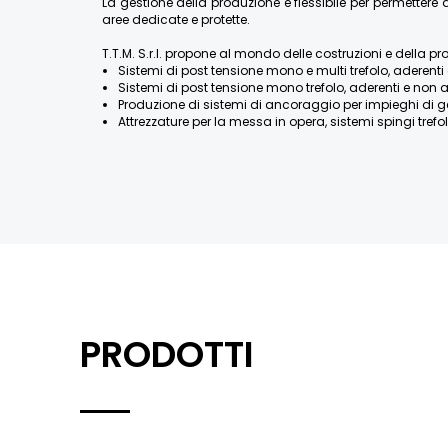
La gestione della produzione è flessibile per permette
aree dedicate e protette.
T.T.M. S.r.l. propone al mondo delle costruzioni e della pr
Sistemi di post tensione mono e multi trefolo, aderenti 
Sistemi di post tensione mono trefolo, aderenti e non a
Produzione di sistemi di ancoraggio per impieghi di geotecn
Attrezzature per la messa in opera, sistemi spingi trefolo
PRODOTTI