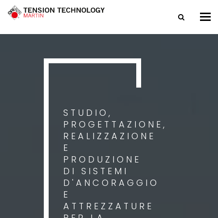
Tog
nav
STUDIO,
PROGETTAZIONE,
REALIZZAZIONE
E
PRODUZIONE
DI SISTEMI
D'ANCORAGGIO
E
ATTREZZATURE
PER LA