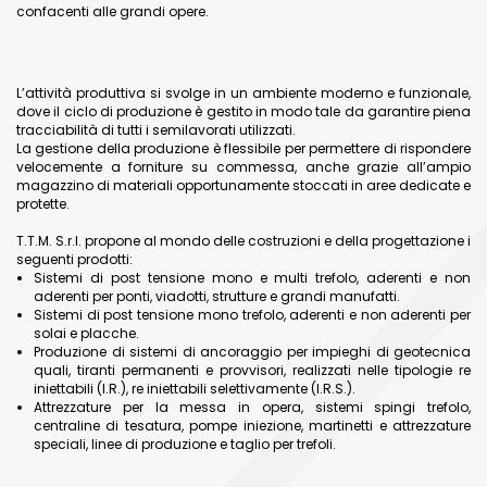
confacenti alle grandi opere.
L’attività produttiva si svolge in un ambiente moderno e funzionale,
dove il ciclo di produzione è gestito in modo tale da garantire piena
tracciabilità di tutti i semilavorati utilizzati.
La gestione della produzione è flessibile per permettere di rispondere
velocemente a forniture su commessa, anche grazie all’ampio
magazzino di materiali opportunamente stoccati in aree dedicate e
protette.
T.T.M. S.r.l. propone al mondo delle costruzioni e della progettazione i
seguenti prodotti:
Sistemi di post tensione mono e multi trefolo, aderenti e non
aderenti per ponti, viadotti, strutture e grandi manufatti.
Sistemi di post tensione mono trefolo, aderenti e non aderenti per
solai e placche.
Produzione di sistemi di ancoraggio per impieghi di geotecnica
quali, tiranti permanenti e provvisori, realizzati nelle tipologie re
iniettabili (I.R.), re iniettabili selettivamente (I.R.S.).
Attrezzature per la messa in opera, sistemi spingi trefolo,
centraline di tesatura, pompe iniezione, martinetti e attrezzature
speciali, linee di produzione e taglio per trefoli.