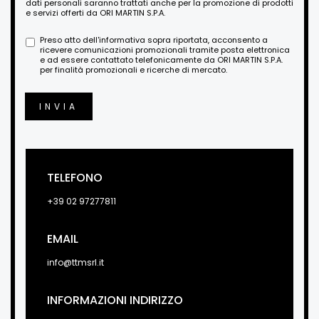
dati personali saranno trattati anche per la promozione di prodotti
e servizi offerti da ORI MARTIN S.P.A.
Preso atto dell'informativa sopra riportata, acconsento a
ricevere comunicazioni promozionali tramite posta elettronica
e ad essere contattato telefonicamente da ORI MARTIN S.P.A.
per finalità promozionali e ricerche di mercato.
INVIA
TELEFONO
+39 02 97277811
EMAIL
info@ttmsrl.it
INFORMAZIONI INDIRIZZO