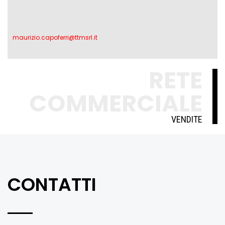
maurizio.capoferri@ttmsrl.it
RETE
COMMERCIALE
VENDITE
CONTATTI