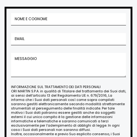
INFORMAZIONE SUL TRATTAMENTO DEI DATI PERSONALI
ORI MARTIN S.P.A. in qualità di Titolare del trattamento dei Suoi dati,
ai sensi dell'articolo 13 del Regolamento UE n. 679/2016, La
informa che i Suoi dati personali così come sopra compilati
saranno gestiti elettronicamente secondo modalità strettamente
strumentali al perseguimento delle finalità indicate. Per tale
motivo i Suoi dati potranno essere gestiti anche da soggetti
esterni il cui unico compito è la gestione delle informazioni
informatiche e telematiche e saranno comunicati a terzi
esclusivamente per l'adempimento di obblighi di legge. In ogni
caso i Suoi dati personali non saranno diffusi.
Inoltre, occasionalmente e previo Suo esplicito consenso, i Suoi