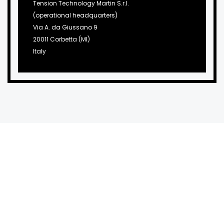
Tension Technology Martin S.r.l.
(operational headquarters)
Via A. da Giussano 9
20011 Corbetta (MI)
Italy