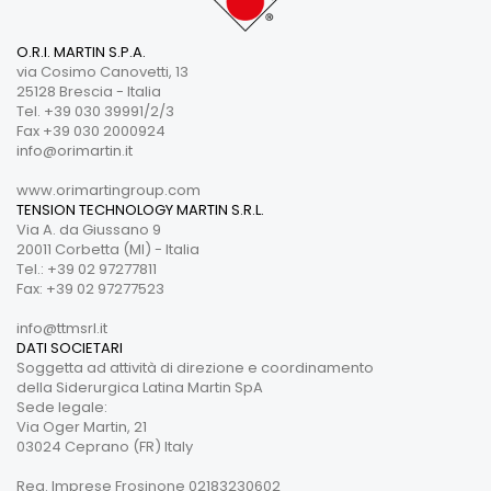
O.R.I. MARTIN S.P.A.
via Cosimo Canovetti, 13
25128 Brescia - Italia
Tel. +39 030 39991/2/3
Fax +39 030 2000924
info@orimartin.it
www.orimartingroup.com
TENSION TECHNOLOGY MARTIN S.R.L.
Via A. da Giussano 9
20011 Corbetta (MI) - Italia
Tel.: +39 02 97277811
Fax: +39 02 97277523
info@ttmsrl.it
DATI SOCIETARI
Soggetta ad attività di direzione e coordinamento
della Siderurgica Latina Martin SpA
Sede legale:
Via Oger Martin, 21
03024 Ceprano (FR) Italy
Reg. Imprese Frosinone 02183230602