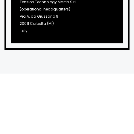
Tension Technology Martin S.r.l.
(operational headquarters)
Via A. da Giussano 9
20011 Corbetta (MI)
Italy