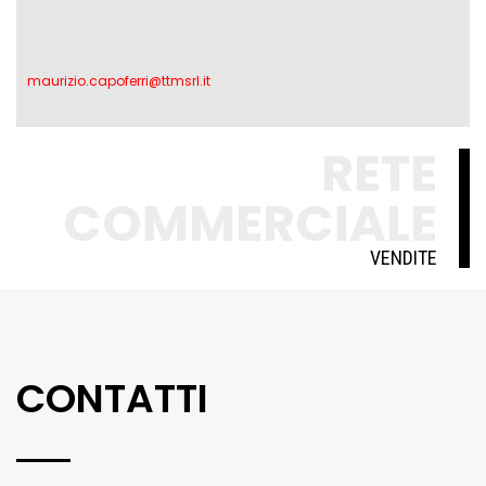
maurizio.capoferri@ttmsrl.it
RETE
COMMERCIALE
VENDITE
CONTATTI