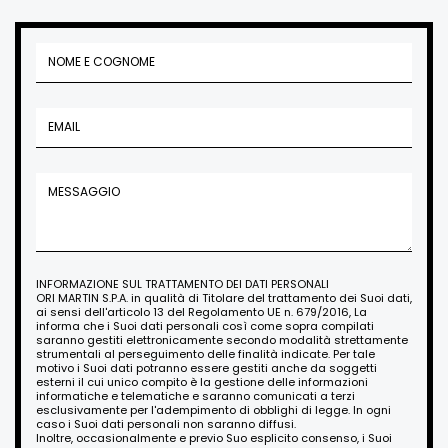
INFORMAZIONE SUL TRATTAMENTO DEI DATI PERSONALI
ORI MARTIN S.P.A. in qualità di Titolare del trattamento dei Suoi dati,
ai sensi dell'articolo 13 del Regolamento UE n. 679/2016, La
informa che i Suoi dati personali così come sopra compilati
saranno gestiti elettronicamente secondo modalità strettamente
strumentali al perseguimento delle finalità indicate. Per tale
motivo i Suoi dati potranno essere gestiti anche da soggetti
esterni il cui unico compito è la gestione delle informazioni
informatiche e telematiche e saranno comunicati a terzi
esclusivamente per l'adempimento di obblighi di legge. In ogni
caso i Suoi dati personali non saranno diffusi.
Inoltre, occasionalmente e previo Suo esplicito consenso, i Suoi