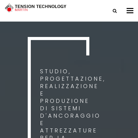
Tog
nav
STUDIO,
PROGETTAZIONE,
REALIZZAZIONE
E
PRODUZIONE
DI SISTEMI
D'ANCORAGGIO
E
ATTREZZATURE
PER LA