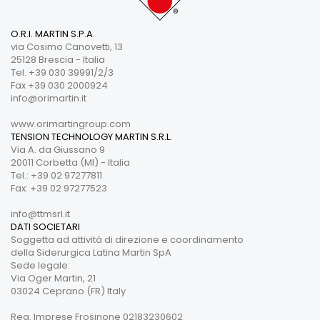
O.R.I. MARTIN S.P.A.
via Cosimo Canovetti, 13
25128 Brescia - Italia
Tel. +39 030 39991/2/3
Fax +39 030 2000924
info@orimartin.it
www.orimartingroup.com
TENSION TECHNOLOGY MARTIN S.R.L.
Via A. da Giussano 9
20011 Corbetta (MI) - Italia
Tel.: +39 02 97277811
Fax: +39 02 97277523
info@ttmsrl.it
DATI SOCIETARI
Soggetta ad attività di direzione e coordinamento
della Siderurgica Latina Martin SpA
Sede legale:
Via Oger Martin, 21
03024 Ceprano (FR) Italy
Reg. Imprese Frosinone 02183230602