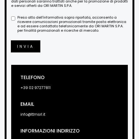
dati personali saranno trattati anche per la promozione di prodotti
e servizi offerti da ORI MARTIN S.P.A.
Preso atto dell'informativa sopra riportata, acconsento a
ricevere comunicazioni promozionali tramite posta elettronica
e ad essere contattato telefonicamente da ORI MARTIN S.P.A.
per finalità promozionali e ricerche di mercato.
INVIA
TELEFONO
+39 02 97277811
EMAIL
info@ttmsrl.it
INFORMAZIONI INDIRIZZO