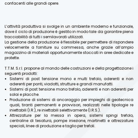
confacenti alle grandi opere.
L’attività produttiva si svolge in un ambiente moderno e funzionale,
dove il ciclo di produzione è gestito in modo tale da garantire piena
tracciabilità di tutti i semilavorati utilizzati.
La gestione della produzione è flessibile per permettere di rispondere
velocemente a forniture su commessa, anche grazie all’ampio
magazzino di materiali opportunamente stoccati in aree dedicate e
protette.
T.T.M. S.r.l. propone al mondo delle costruzioni e della progettazione i
seguenti prodotti:
Sistemi di post tensione mono e multi trefolo, aderenti e non
aderenti per ponti, viadotti, strutture e grandi manufatti.
Sistemi di post tensione mono trefolo, aderenti e non aderenti per
solai e placche.
Produzione di sistemi di ancoraggio per impieghi di geotecnica
quali, tiranti permanenti e provvisori, realizzati nelle tipologie re
iniettabili (I.R.), re iniettabili selettivamente (I.R.S.).
Attrezzature per la messa in opera, sistemi spingi trefolo,
centraline di tesatura, pompe iniezione, martinetti e attrezzature
speciali, linee di produzione e taglio per trefoli.