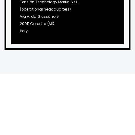
Tension Technology Martin S.r.l.
(operational headquarters)
Via A. da Giussano 9
20011 Corbetta (MI)
Italy