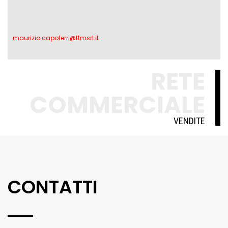
maurizio.capoferri@ttmsrl.it
RETE
COMMERCIALE
VENDITE
CONTATTI