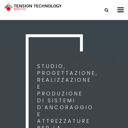
Tog
nav
STUDIO,
PROGETTAZIONE,
REALIZZAZIONE
E
PRODUZIONE
DI SISTEMI
D'ANCORAGGIO
E
ATTREZZATURE
PER LA