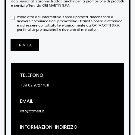
dati personali saranno trattati anche per la promozione di prodotti
e servizi offerti da ORI MARTIN S.P.A.
Preso atto dell'informativa sopra riportata, acconsento a
ricevere comunicazioni promozionali tramite posta elettronica
e ad essere contattato telefonicamente da ORI MARTIN S.P.A.
per finalità promozionali e ricerche di mercato.
INVIA
TELEFONO
+39 02 97277811
EMAIL
info@ttmsrl.it
INFORMAZIONI INDIRIZZO