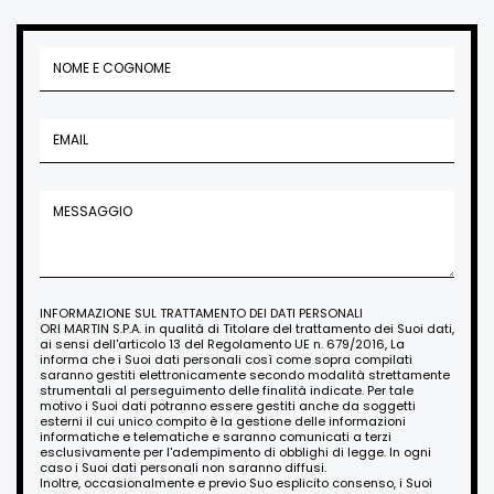
INFORMAZIONE SUL TRATTAMENTO DEI DATI PERSONALI
ORI MARTIN S.P.A. in qualità di Titolare del trattamento dei Suoi dati,
ai sensi dell'articolo 13 del Regolamento UE n. 679/2016, La
informa che i Suoi dati personali così come sopra compilati
saranno gestiti elettronicamente secondo modalità strettamente
strumentali al perseguimento delle finalità indicate. Per tale
motivo i Suoi dati potranno essere gestiti anche da soggetti
esterni il cui unico compito è la gestione delle informazioni
informatiche e telematiche e saranno comunicati a terzi
esclusivamente per l'adempimento di obblighi di legge. In ogni
caso i Suoi dati personali non saranno diffusi.
Inoltre, occasionalmente e previo Suo esplicito consenso, i Suoi