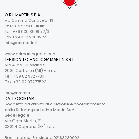
O.R.I. MARTIN S.P.A.
via Cosimo Canovetti, 13
25128 Brescia - Italia
Tel. +39 030 39991/2/3
Fax +39 030 2000924
info@orimartin.it
www.orimartingroup.com
TENSION TECHNOLOGY MARTIN S.R.L.
Via A. da Giussano 9
20011 Corbetta (MI) - Italia
Tel.: +39 02 97277811
Fax: +39 02 97277523
info@ttmsrl.it
DATI SOCIETARI
Soggetta ad attività di direzione e coordinamento
della Siderurgica Latina Martin SpA
Sede legale:
Via Oger Martin, 21
03024 Ceprano (FR) Italy
Reg. Imprese Frosinone 02183230602