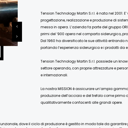
Tension Technology Martin S.r.l. è nata nel 2001. E’
progettazione, realizzazione e produzione di siste
messa in opera. L’azienda fa parte del gruppo ORI
primi del ‘900 opera nel comparto siderurgico, pro
Dal 1960 ha diversificato le sue attività entrando 
portando l’esperienza siderurgica e i prodotti da e
Tension Technology Martin S.r.l. possiede un know-
settore operando, con proprie attrezzature e person
e internazionali.
La nostra MISSION è assicurare un’ampia gamma di
produzione dell’acciaio e del trefolo come primo de
qualitativamente confacenti alle grandi opere.
nzionale, dove il ciclo di produzione è gestito in modo tale da garantire pien