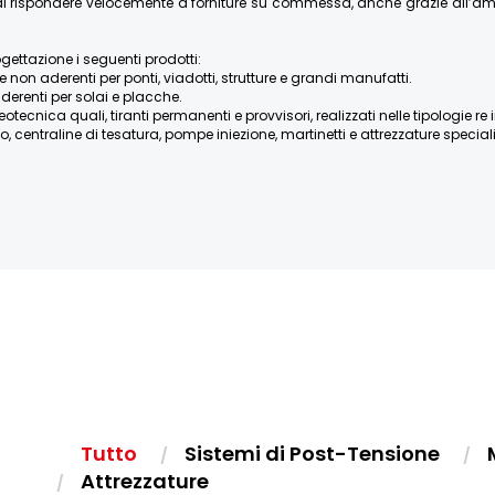
re di rispondere velocemente a forniture su commessa, anche grazie all’
ogettazione i seguenti prodotti:
e non aderenti per ponti, viadotti, strutture e grandi manufatti.
derenti per solai e placche.
ica quali, tiranti permanenti e provvisori, realizzati nelle tipologie re iniett
, centraline di tesatura, pompe iniezione, martinetti e attrezzature speciali, 
Tutto
Sistemi di Post-Tensione
Attrezzature