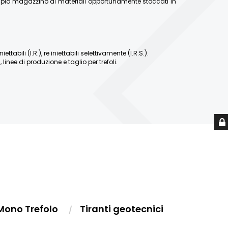
ampio magazzino di materiali opportunamente stoccati in
abili (I.R.), re iniettabili selettivamente (I.R.S.).
linee di produzione e taglio per trefoli.
Mono Trefolo
Tiranti geotecnici