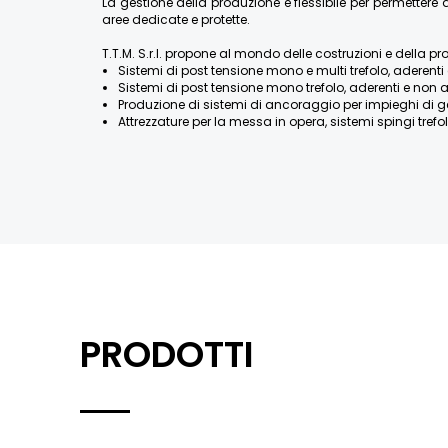
La gestione della produzione è flessibile per permette
aree dedicate e protette.
T.T.M. S.r.l. propone al mondo delle costruzioni e della pr
Sistemi di post tensione mono e multi trefolo, aderenti 
Sistemi di post tensione mono trefolo, aderenti e non a
Produzione di sistemi di ancoraggio per impieghi di geotecn
Attrezzature per la messa in opera, sistemi spingi trefolo
PRODOTTI