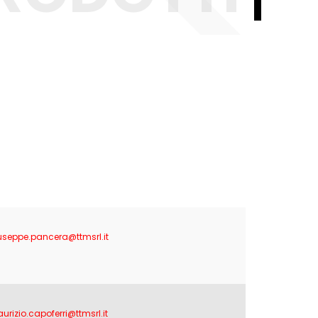
useppe.pancera@ttmsrl.it
urizio.capoferri@ttmsrl.it