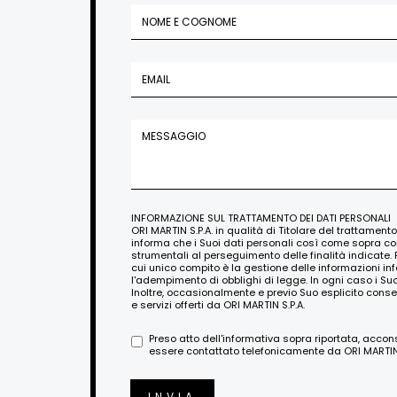
INFORMAZIONE SUL TRATTAMENTO DEI DATI PERSONALI
ORI MARTIN S.P.A. in qualità di Titolare del trattament
informa che i Suoi dati personali così come sopra c
strumentali al perseguimento delle finalità indicate. 
cui unico compito è la gestione delle informazioni i
l'adempimento di obblighi di legge. In ogni caso i Su
Inoltre, occasionalmente e previo Suo esplicito conse
e servizi offerti da ORI MARTIN S.P.A.
Preso atto dell'informativa sopra riportata, acco
essere contattato telefonicamente da ORI MARTIN S
INVIA