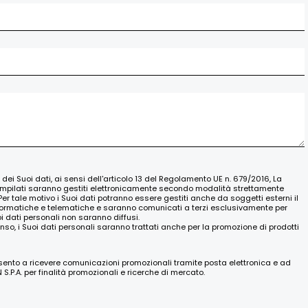
o dei Suoi dati, ai sensi dell'articolo 13 del Regolamento UE n. 679/2016, La
ompilati saranno gestiti elettronicamente secondo modalità strettamente
Per tale motivo i Suoi dati potranno essere gestiti anche da soggetti esterni il
nformatiche e telematiche e saranno comunicati a terzi esclusivamente per
oi dati personali non saranno diffusi.
nso, i Suoi dati personali saranno trattati anche per la promozione di prodotti
nsento a ricevere comunicazioni promozionali tramite posta elettronica e ad
.P.A. per finalità promozionali e ricerche di mercato.