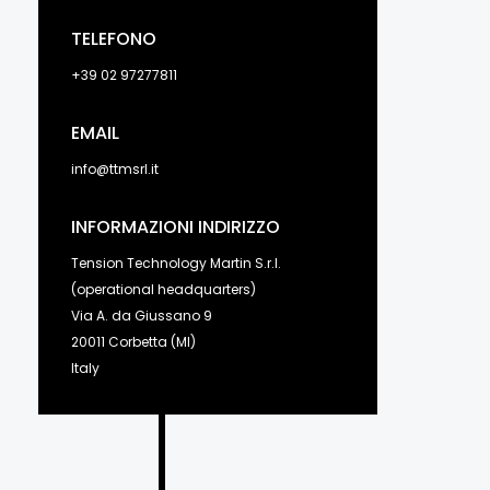
TELEFONO
+39 02 97277811
EMAIL
info@ttmsrl.it
INFORMAZIONI INDIRIZZO
Tension Technology Martin S.r.l.
(operational headquarters)
Via A. da Giussano 9
20011 Corbetta (MI)
Italy