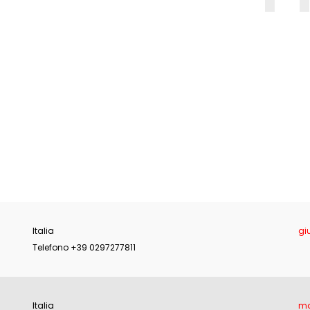
E
Italia
gi
Telefono +39 0297277811
Italia
ma