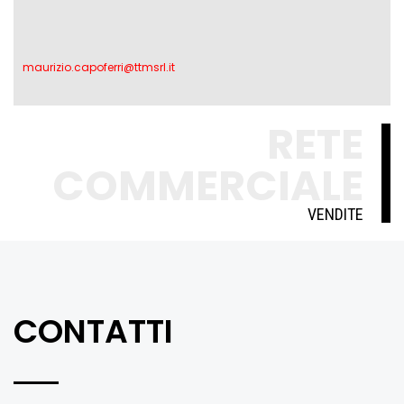
maurizio.capoferri@ttmsrl.it
RETE
COMMERCIALE
VENDITE
CONTATTI