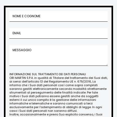
INFORMAZIONE SUL TRATTAMENTO DEI DATI PERSONALI
ORI MARTIN S.P.A. in qualità di Titolare del trattamento dei Suoi dati,
ai sensi dell'articolo 13 del Regolamento UE n. 679/2016, La
informa che i Suoi dati personali così come sopra compilati
saranno gestiti elettronicamente secondo modalità strettamente
strumentali al perseguimento delle finalità indicate. Per tale
motivo i Suoi dati potranno essere gestiti anche da soggetti
esterni il cui unico compito è la gestione delle informazioni
informatiche e telematiche e saranno comunicati a terzi
esclusivamente per l'adempimento di obblighi di legge. In ogni
caso i Suoi dati personali non saranno diffusi.
Inoltre, occasionalmente e previo Suo esplicito consenso, i Suoi