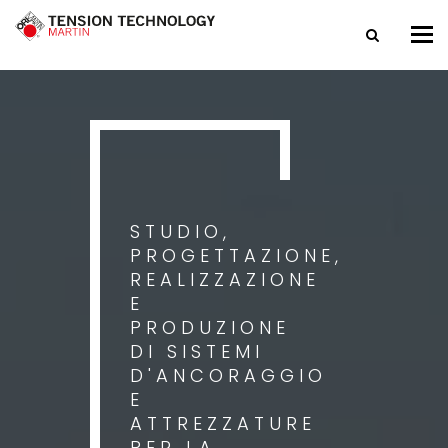
Tog
nav
STUDIO,
PROGETTAZIONE,
REALIZZAZIONE
E
PRODUZIONE
DI SISTEMI
D'ANCORAGGIO
E
ATTREZZATURE
PER LA