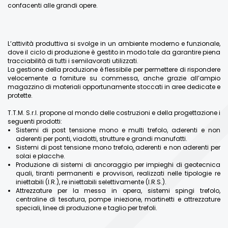
confacenti alle grandi opere.
L’attività produttiva si svolge in un ambiente moderno e funzionale,
dove il ciclo di produzione è gestito in modo tale da garantire piena
tracciabilità di tutti i semilavorati utilizzati.
La gestione della produzione è flessibile per permettere di rispondere
velocemente a forniture su commessa, anche grazie all’ampio
magazzino di materiali opportunamente stoccati in aree dedicate e
protette.
T.T.M. S.r.l. propone al mondo delle costruzioni e della progettazione i
seguenti prodotti:
Sistemi di post tensione mono e multi trefolo, aderenti e non
aderenti per ponti, viadotti, strutture e grandi manufatti.
Sistemi di post tensione mono trefolo, aderenti e non aderenti per
solai e placche.
Produzione di sistemi di ancoraggio per impieghi di geotecnica
quali, tiranti permanenti e provvisori, realizzati nelle tipologie re
iniettabili (I.R.), re iniettabili selettivamente (I.R.S.).
Attrezzature per la messa in opera, sistemi spingi trefolo,
centraline di tesatura, pompe iniezione, martinetti e attrezzature
speciali, linee di produzione e taglio per trefoli.