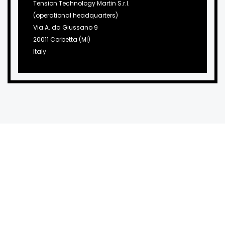
Tension Technology Martin S.r.l.
(operational headquarters)
Via A. da Giussano 9
20011 Corbetta (MI)
Italy