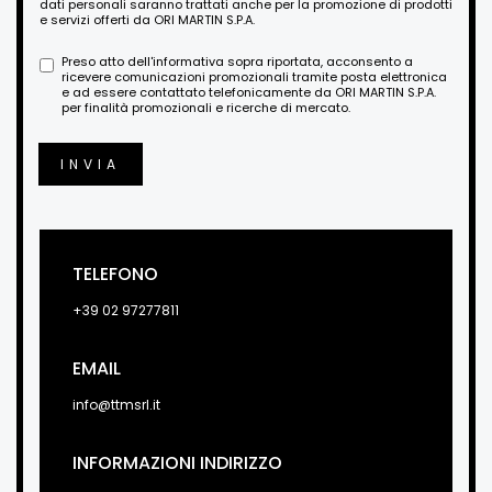
dati personali saranno trattati anche per la promozione di prodotti
e servizi offerti da ORI MARTIN S.P.A.
Preso atto dell'informativa sopra riportata, acconsento a
ricevere comunicazioni promozionali tramite posta elettronica
e ad essere contattato telefonicamente da ORI MARTIN S.P.A.
per finalità promozionali e ricerche di mercato.
INVIA
TELEFONO
+39 02 97277811
EMAIL
info@ttmsrl.it
INFORMAZIONI INDIRIZZO