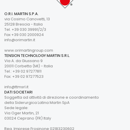
O.R.I. MARTIN S.P.A.
via Cosimo Canovetti, 13
25128 Brescia - Italia
Tel. +39 030 39991/2/3
Fax +39 030 2000924
info@orimartin.it
www.orimartingroup.com
TENSION TECHNOLOGY MARTIN S.R.L.
Via A. da Giussano 9
20011 Corbetta (MI) - Italia
Tel.: +39 02 97277811
Fax: +39 02 97277523
info@ttmsrl.it
DATI SOCIETARI
Soggetta ad attività di direzione e coordinamento
della Siderurgica Latina Martin SpA
Sede legale:
Via Oger Martin, 21
03024 Ceprano (FR) Italy
Reg. Imprese Frosinone 02183230602