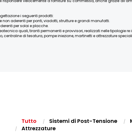
re di rispondere velocemente a forniture su commessa, anche grazie all’
ogettazione i seguenti prodotti:
e non aderenti per ponti, viadotti, strutture e grandi manufatti.
derenti per solai e placche.
ica quali, tiranti permanenti e provvisori, realizzati nelle tipologie re iniett
, centraline di tesatura, pompe iniezione, martinetti e attrezzature speciali, 
Tutto
Sistemi di Post-Tensione
Attrezzature