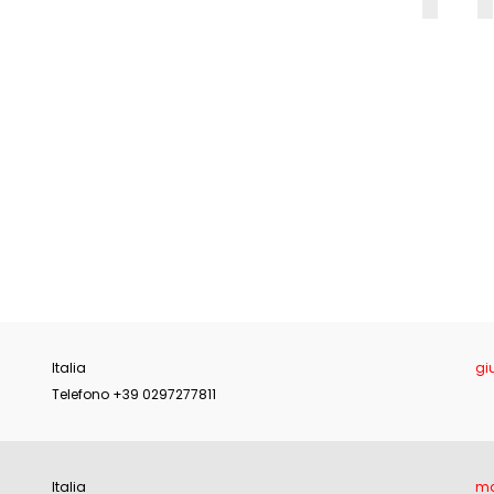
E
Italia
gi
Telefono +39 0297277811
Italia
ma