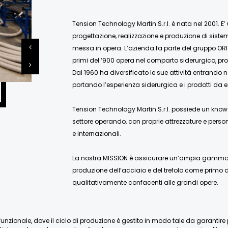
Tension Technology Martin S.r.l. è nata nel 2001. E’
progettazione, realizzazione e produzione di siste
messa in opera. L’azienda fa parte del gruppo ORI
primi del ‘900 opera nel comparto siderurgico, pro
Dal 1960 ha diversificato le sue attività entrando 
portando l’esperienza siderurgica e i prodotti da e
Tension Technology Martin S.r.l. possiede un know-
settore operando, con proprie attrezzature e person
e internazionali.
La nostra MISSION è assicurare un’ampia gamma di
produzione dell’acciaio e del trefolo come primo de
qualitativamente confacenti alle grandi opere.
nzionale, dove il ciclo di produzione è gestito in modo tale da garantire pien