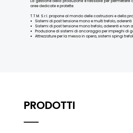
La gestione della produzione è flessibile per permette
aree dedicate e protette.
T.T.M. S.r.l. propone al mondo delle costruzioni e della pr
Sistemi di post tensione mono e multi trefolo, aderenti 
Sistemi di post tensione mono trefolo, aderenti e non a
Produzione di sistemi di ancoraggio per impieghi di geotecn
Attrezzature per la messa in opera, sistemi spingi trefolo
PRODOTTI