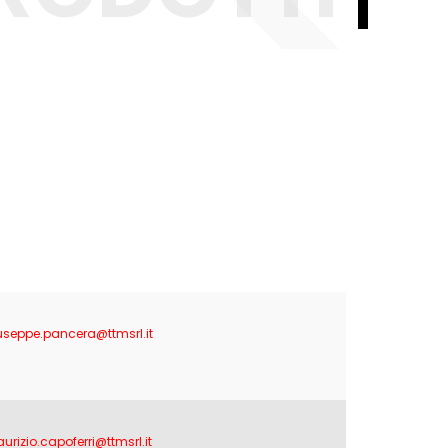
useppe.pancera@ttmsrl.it
urizio.capoferri@ttmsrl.it