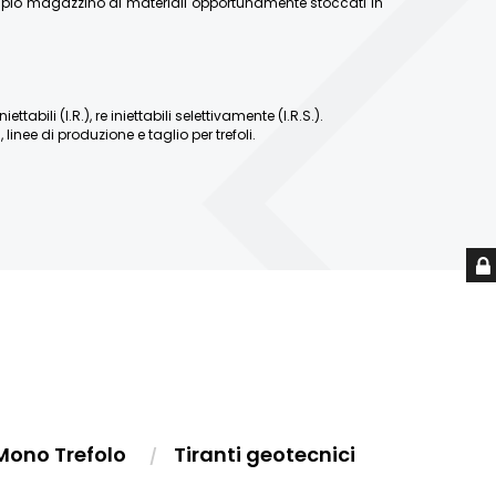
ampio magazzino di materiali opportunamente stoccati in
abili (I.R.), re iniettabili selettivamente (I.R.S.).
linee di produzione e taglio per trefoli.
Mono Trefolo
Tiranti geotecnici