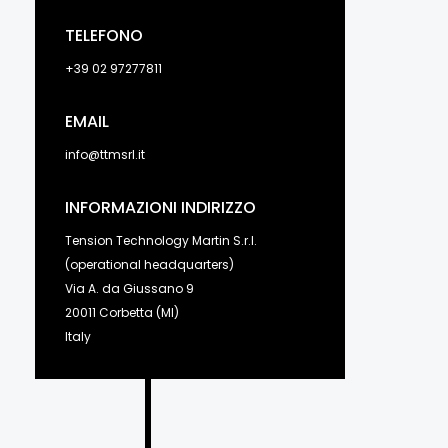
TELEFONO
+39 02 97277811
EMAIL
info@ttmsrl.it
INFORMAZIONI INDIRIZZO
Tension Technology Martin S.r.l.
(operational headquarters)
Via A. da Giussano 9
20011 Corbetta (MI)
Italy