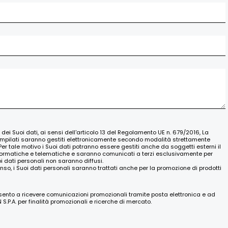
o dei Suoi dati, ai sensi dell'articolo 13 del Regolamento UE n. 679/2016, La
ompilati saranno gestiti elettronicamente secondo modalità strettamente
Per tale motivo i Suoi dati potranno essere gestiti anche da soggetti esterni il
nformatiche e telematiche e saranno comunicati a terzi esclusivamente per
oi dati personali non saranno diffusi.
nso, i Suoi dati personali saranno trattati anche per la promozione di prodotti
nsento a ricevere comunicazioni promozionali tramite posta elettronica e ad
.P.A. per finalità promozionali e ricerche di mercato.