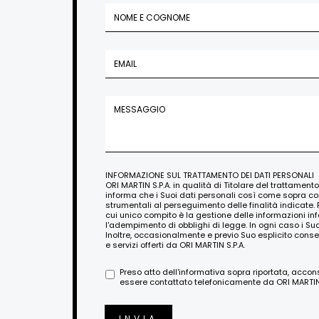
INFORMAZIONE SUL TRATTAMENTO DEI DATI PERSONALI
ORI MARTIN S.P.A. in qualità di Titolare del trattament
informa che i Suoi dati personali così come sopra c
strumentali al perseguimento delle finalità indicate. 
cui unico compito è la gestione delle informazioni i
l'adempimento di obblighi di legge. In ogni caso i Su
Inoltre, occasionalmente e previo Suo esplicito conse
e servizi offerti da ORI MARTIN S.P.A.
Preso atto dell'informativa sopra riportata, acco
essere contattato telefonicamente da ORI MARTIN S
INVIA