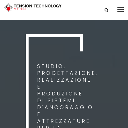
Tog
nav
STUDIO,
PROGETTAZIONE,
REALIZZAZIONE
E
PRODUZIONE
DI SISTEMI
D'ANCORAGGIO
E
ATTREZZATURE
PER LA