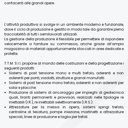
confacenti alle grandi opere.
L’attività produttiva si svolge in un ambiente moderno e funzionale,
dove il ciclo di produzione è gestito in modo tale da garantire piena
tracciabilità di tutti i semilavorati utilizzati.
La gestione della produzione è flessibile per permettere di rispondere
velocemente a forniture su commessa, anche grazie all’ampio
magazzino di materiali opportunamente stoccati in aree dedicate e
protette.
T.T.M. S.r.l. propone al mondo delle costruzioni e della progettazione i
seguenti prodotti:
Sistemi di post tensione mono e multi trefolo, aderenti e non
aderenti per ponti, viadotti, strutture e grandi manufatti.
Sistemi di post tensione mono trefolo, aderenti e non aderenti per
solai e placche.
Produzione di sistemi di ancoraggio per impieghi di geotecnica
quali, tiranti permanenti e provvisori, realizzati nelle tipologie re
iniettabili (I.R.), re iniettabili selettivamente (I.R.S.).
Attrezzature per la messa in opera, sistemi spingi trefolo,
centraline di tesatura, pompe iniezione, martinetti e attrezzature
speciali, linee di produzione e taglio per trefoli.