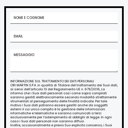
INFORMAZIONE SUL TRATTAMENTO DEI DATI PERSONALI
ORI MARTIN S.P.A. in qualità di Titolare del trattamento dei Suoi dati,
ai sensi dell'articolo 13 del Regolamento UE n. 679/2016, La
informa che i Suoi dati personali così come sopra compilati
saranno gestiti elettronicamente secondo modalità strettamente
strumentali al perseguimento delle finalità indicate. Per tale
motivo i Suoi dati potranno essere gestiti anche da soggetti
esterni il cui unico compito è la gestione delle informazioni
informatiche e telematiche e saranno comunicati a terzi
esclusivamente per l'adempimento di obblighi di legge. In ogni
caso i Suoi dati personali non saranno diffusi.
Inoltre, occasionalmente e previo Suo esplicito consenso, i Suoi