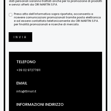
dati personali saranno trattati anche per la promozione di prodotti
e servizi offerti da ORI MARTIN S.P.A.
Preso atto dell'informativa sopra riportata, acconsento a
ricevere comunicazioni promozionali tramite posta elettronica
e ad essere contattato telefonicamente da ORI MARTIN S.P.A.
per finalità promozionali e ricerche di mercato.
INVIA
TELEFONO
+39 02 97277811
EMAIL
info@ttmsrl.it
INFORMAZIONI INDIRIZZO