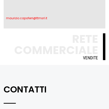
maurizio.capoferri@ttmsrl.it
RETE
COMMERCIALE
VENDITE
CONTATTI