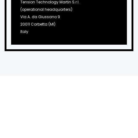
Tension Technology Martin S.r.l.
(operational headquarters)
Via A. da Giussano 9
20011 Corbetta (MI)
Italy