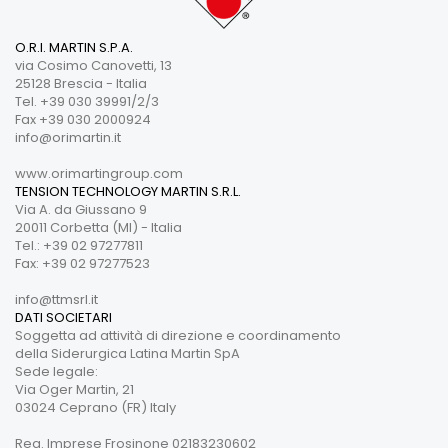
O.R.I. MARTIN S.P.A.
via Cosimo Canovetti, 13
25128 Brescia - Italia
Tel. +39 030 39991/2/3
Fax +39 030 2000924
info@orimartin.it
www.orimartingroup.com
TENSION TECHNOLOGY MARTIN S.R.L.
Via A. da Giussano 9
20011 Corbetta (MI) - Italia
Tel.: +39 02 97277811
Fax: +39 02 97277523
info@ttmsrl.it
DATI SOCIETARI
Soggetta ad attività di direzione e coordinamento
della Siderurgica Latina Martin SpA
Sede legale:
Via Oger Martin, 21
03024 Ceprano (FR) Italy
Reg. Imprese Frosinone 02183230602