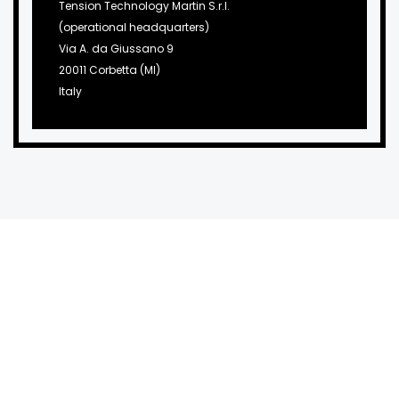
Tension Technology Martin S.r.l.
(operational headquarters)
Via A. da Giussano 9
20011 Corbetta (MI)
Italy