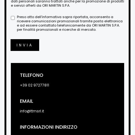
dati personali saranno trattati anche per la promozione di prodotti
e servizi offerti da ORI MARTIN S.P.A.
Preso atto dell'informativa sopra riportata, acconsento a
ricevere comunicazioni promozionali tramite posta elettronica
e ad essere contattato telefonicamente da ORI MARTIN S.P.A.
per finalità promozionali e ricerche di mercato.
INVIA
TELEFONO
+39 02 97277811
EMAIL
info@ttmsrl.it
INFORMAZIONI INDIRIZZO