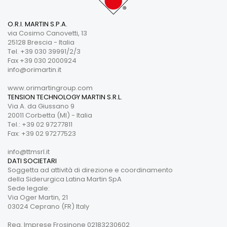
O.R.I. MARTIN S.P.A.
via Cosimo Canovetti, 13
25128 Brescia - Italia
Tel. +39 030 39991/2/3
Fax +39 030 2000924
info@orimartin.it
www.orimartingroup.com
TENSION TECHNOLOGY MARTIN S.R.L.
Via A. da Giussano 9
20011 Corbetta (MI) - Italia
Tel.: +39 02 97277811
Fax: +39 02 97277523
info@ttmsrl.it
DATI SOCIETARI
Soggetta ad attività di direzione e coordinamento
della Siderurgica Latina Martin SpA
Sede legale:
Via Oger Martin, 21
03024 Ceprano (FR) Italy
Reg. Imprese Frosinone 02183230602