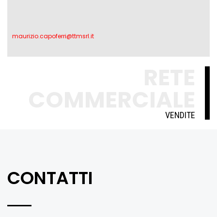
maurizio.capoferri@ttmsrl.it
RETE
COMMERCIALE
VENDITE
CONTATTI