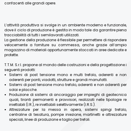
confacenti alle grandi opere.
L’attività produttiva si svolge in un ambiente moderno e funzionale,
dove il ciclo di produzione è gestito in modo tale da garantire piena
tracciabilità di tutti i semilavorati utilizzati.
La gestione della produzione è flessibile per permettere di rispondere
velocemente a forniture su commessa, anche grazie all’ampio
magazzino di materiali opportunamente stoccati in aree dedicate e
protette.
T.T.M. S.r.l. propone al mondo delle costruzioni e della progettazione i
seguenti prodotti:
Sistemi di post tensione mono e multi trefolo, aderenti e non
aderenti per ponti, viadotti, strutture e grandi manufatti.
Sistemi di post tensione mono trefolo, aderenti e non aderenti per
solai e placche.
Produzione di sistemi di ancoraggio per impieghi di geotecnica
quali, tiranti permanenti e provvisori, realizzati nelle tipologie re
iniettabili (I.R.), re iniettabili selettivamente (I.R.S.).
Attrezzature per la messa in opera, sistemi spingi trefolo,
centraline di tesatura, pompe iniezione, martinetti e attrezzature
speciali, linee di produzione e taglio per trefoli.