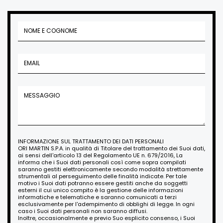
INFORMAZIONE SUL TRATTAMENTO DEI DATI PERSONALI
ORI MARTIN S.P.A. in qualità di Titolare del trattamento dei Suoi dati,
ai sensi dell'articolo 13 del Regolamento UE n. 679/2016, La
informa che i Suoi dati personali così come sopra compilati
saranno gestiti elettronicamente secondo modalità strettamente
strumentali al perseguimento delle finalità indicate. Per tale
motivo i Suoi dati potranno essere gestiti anche da soggetti
esterni il cui unico compito è la gestione delle informazioni
informatiche e telematiche e saranno comunicati a terzi
esclusivamente per l'adempimento di obblighi di legge. In ogni
caso i Suoi dati personali non saranno diffusi.
Inoltre, occasionalmente e previo Suo esplicito consenso, i Suoi