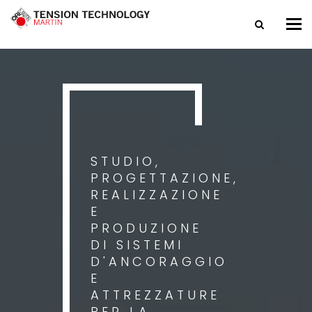
Tog
nav
STUDIO,
PROGETTAZIONE,
REALIZZAZIONE
E
PRODUZIONE
DI SISTEMI
D'ANCORAGGIO
E
ATTREZZATURE
PER LA