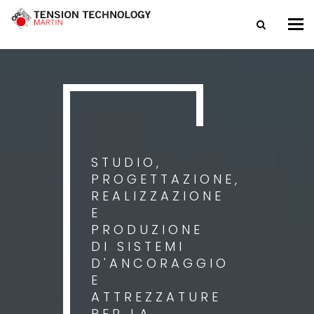
Tog
nav
STUDIO,
PROGETTAZIONE,
REALIZZAZIONE
E
PRODUZIONE
DI SISTEMI
D'ANCORAGGIO
E
ATTREZZATURE
PER LA