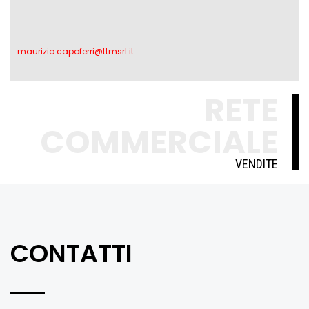
maurizio.capoferri@ttmsrl.it
RETE
COMMERCIALE
VENDITE
CONTATTI