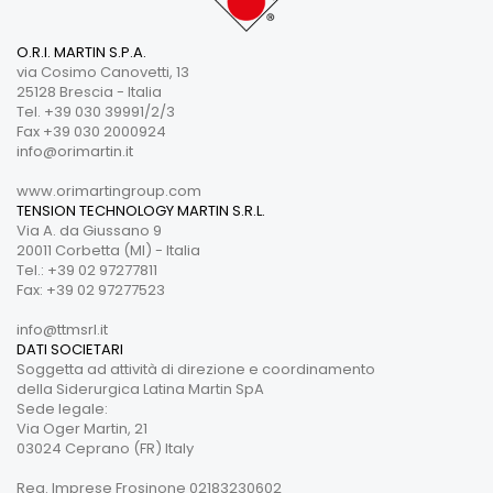
O.R.I. MARTIN S.P.A.
via Cosimo Canovetti, 13
25128 Brescia - Italia
Tel. +39 030 39991/2/3
Fax +39 030 2000924
info@orimartin.it
www.orimartingroup.com
TENSION TECHNOLOGY MARTIN S.R.L.
Via A. da Giussano 9
20011 Corbetta (MI) - Italia
Tel.: +39 02 97277811
Fax: +39 02 97277523
info@ttmsrl.it
DATI SOCIETARI
Soggetta ad attività di direzione e coordinamento
della Siderurgica Latina Martin SpA
Sede legale:
Via Oger Martin, 21
03024 Ceprano (FR) Italy
Reg. Imprese Frosinone 02183230602