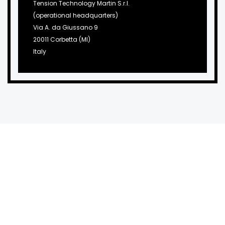
Tension Technology Martin S.r.l.
(operational headquarters)
Via A. da Giussano 9
20011 Corbetta (MI)
Italy