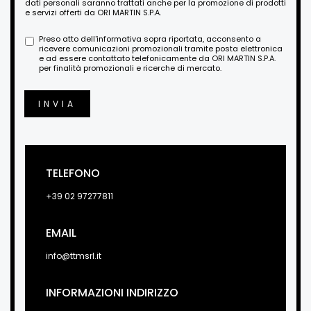
dati personali saranno trattati anche per la promozione di prodotti
e servizi offerti da ORI MARTIN S.P.A.
Preso atto dell'informativa sopra riportata, acconsento a
ricevere comunicazioni promozionali tramite posta elettronica
e ad essere contattato telefonicamente da ORI MARTIN S.P.A.
per finalità promozionali e ricerche di mercato.
INVIA
TELEFONO
+39 02 97277811
EMAIL
info@ttmsrl.it
INFORMAZIONI INDIRIZZO