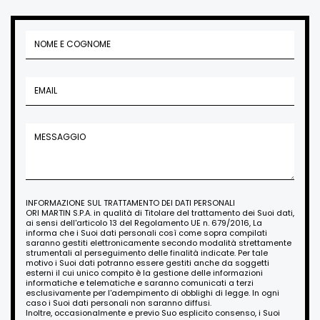
INFORMAZIONE SUL TRATTAMENTO DEI DATI PERSONALI
ORI MARTIN S.P.A. in qualità di Titolare del trattamento dei Suoi dati,
ai sensi dell'articolo 13 del Regolamento UE n. 679/2016, La
informa che i Suoi dati personali così come sopra compilati
saranno gestiti elettronicamente secondo modalità strettamente
strumentali al perseguimento delle finalità indicate. Per tale
motivo i Suoi dati potranno essere gestiti anche da soggetti
esterni il cui unico compito è la gestione delle informazioni
informatiche e telematiche e saranno comunicati a terzi
esclusivamente per l'adempimento di obblighi di legge. In ogni
caso i Suoi dati personali non saranno diffusi.
Inoltre, occasionalmente e previo Suo esplicito consenso, i Suoi