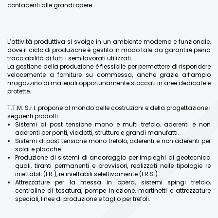
confacenti alle grandi opere.
L’attività produttiva si svolge in un ambiente moderno e funzionale,
dove il ciclo di produzione è gestito in modo tale da garantire piena
tracciabilità di tutti i semilavorati utilizzati.
La gestione della produzione è flessibile per permettere di rispondere
velocemente a forniture su commessa, anche grazie all’ampio
magazzino di materiali opportunamente stoccati in aree dedicate e
protette.
T.T.M. S.r.l. propone al mondo delle costruzioni e della progettazione i
seguenti prodotti:
Sistemi di post tensione mono e multi trefolo, aderenti e non
aderenti per ponti, viadotti, strutture e grandi manufatti.
Sistemi di post tensione mono trefolo, aderenti e non aderenti per
solai e placche.
Produzione di sistemi di ancoraggio per impieghi di geotecnica
quali, tiranti permanenti e provvisori, realizzati nelle tipologie re
iniettabili (I.R.), re iniettabili selettivamente (I.R.S.).
Attrezzature per la messa in opera, sistemi spingi trefolo,
centraline di tesatura, pompe iniezione, martinetti e attrezzature
speciali, linee di produzione e taglio per trefoli.