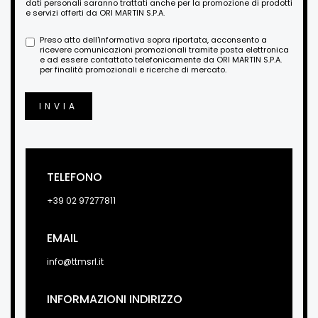
dati personali saranno trattati anche per la promozione di prodotti
e servizi offerti da ORI MARTIN S.P.A.
Preso atto dell'informativa sopra riportata, acconsento a
ricevere comunicazioni promozionali tramite posta elettronica
e ad essere contattato telefonicamente da ORI MARTIN S.P.A.
per finalità promozionali e ricerche di mercato.
INVIA
TELEFONO
+39 02 97277811
EMAIL
info@ttmsrl.it
INFORMAZIONI INDIRIZZO