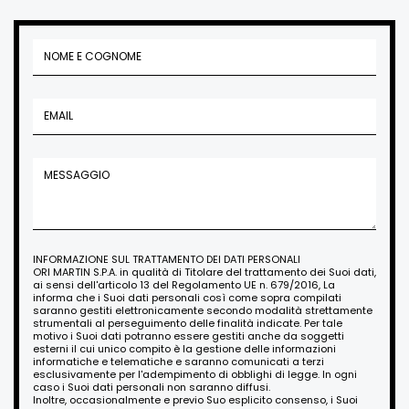
INFORMAZIONE SUL TRATTAMENTO DEI DATI PERSONALI
ORI MARTIN S.P.A. in qualità di Titolare del trattamento dei Suoi dati,
ai sensi dell'articolo 13 del Regolamento UE n. 679/2016, La
informa che i Suoi dati personali così come sopra compilati
saranno gestiti elettronicamente secondo modalità strettamente
strumentali al perseguimento delle finalità indicate. Per tale
motivo i Suoi dati potranno essere gestiti anche da soggetti
esterni il cui unico compito è la gestione delle informazioni
informatiche e telematiche e saranno comunicati a terzi
esclusivamente per l'adempimento di obblighi di legge. In ogni
caso i Suoi dati personali non saranno diffusi.
Inoltre, occasionalmente e previo Suo esplicito consenso, i Suoi