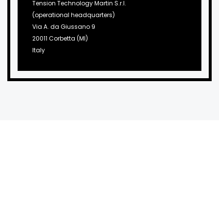
Tension Technology Martin S.r.l.
(operational headquarters)
Via A. da Giussano 9
20011 Corbetta (MI)
Italy