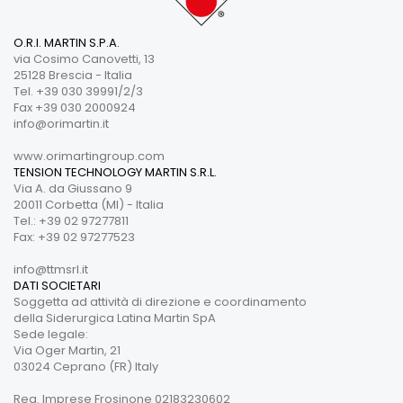
O.R.I. MARTIN S.P.A.
via Cosimo Canovetti, 13
25128 Brescia - Italia
Tel. +39 030 39991/2/3
Fax +39 030 2000924
info@orimartin.it
www.orimartingroup.com
TENSION TECHNOLOGY MARTIN S.R.L.
Via A. da Giussano 9
20011 Corbetta (MI) - Italia
Tel.: +39 02 97277811
Fax: +39 02 97277523
info@ttmsrl.it
DATI SOCIETARI
Soggetta ad attività di direzione e coordinamento
della Siderurgica Latina Martin SpA
Sede legale:
Via Oger Martin, 21
03024 Ceprano (FR) Italy
Reg. Imprese Frosinone 02183230602