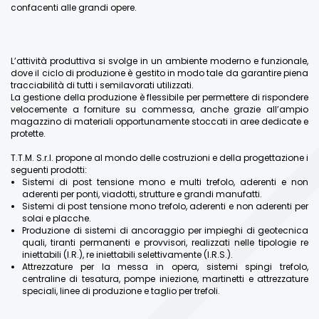
confacenti alle grandi opere.
L’attività produttiva si svolge in un ambiente moderno e funzionale,
dove il ciclo di produzione è gestito in modo tale da garantire piena
tracciabilità di tutti i semilavorati utilizzati.
La gestione della produzione è flessibile per permettere di rispondere
velocemente a forniture su commessa, anche grazie all’ampio
magazzino di materiali opportunamente stoccati in aree dedicate e
protette.
T.T.M. S.r.l. propone al mondo delle costruzioni e della progettazione i
seguenti prodotti:
Sistemi di post tensione mono e multi trefolo, aderenti e non
aderenti per ponti, viadotti, strutture e grandi manufatti.
Sistemi di post tensione mono trefolo, aderenti e non aderenti per
solai e placche.
Produzione di sistemi di ancoraggio per impieghi di geotecnica
quali, tiranti permanenti e provvisori, realizzati nelle tipologie re
iniettabili (I.R.), re iniettabili selettivamente (I.R.S.).
Attrezzature per la messa in opera, sistemi spingi trefolo,
centraline di tesatura, pompe iniezione, martinetti e attrezzature
speciali, linee di produzione e taglio per trefoli.