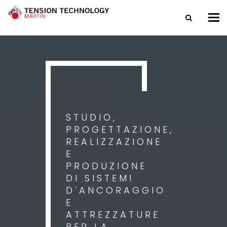
Tog
nav
STUDIO,
PROGETTAZIONE,
REALIZZAZIONE
E
PRODUZIONE
DI SISTEMI
D'ANCORAGGIO
E
ATTREZZATURE
PER LA