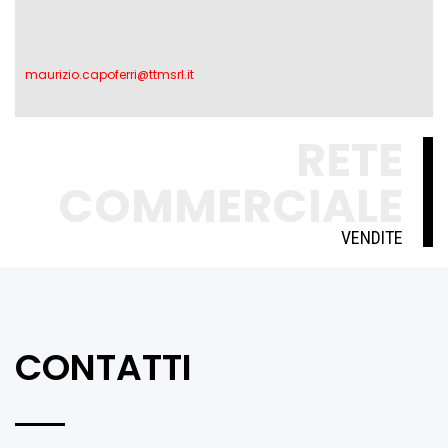
maurizio.capoferri@ttmsrl.it
RETE
COMMERCIALE
VENDITE
CONTATTI