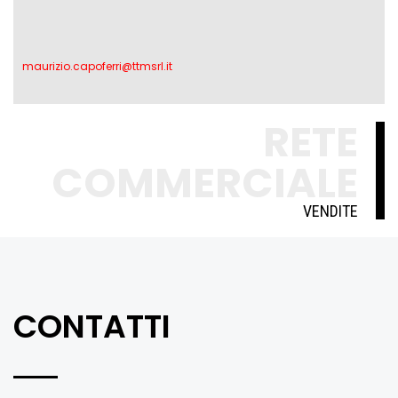
maurizio.capoferri@ttmsrl.it
RETE
COMMERCIALE
VENDITE
CONTATTI