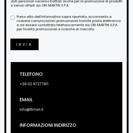
dati personali saranno trattati anche per la promozione di prodotti
e servizi offerti da ORI MARTIN S.P.A.
Preso atto dell'informativa sopra riportata, acconsento a
ricevere comunicazioni promozionali tramite posta elettronica
e ad essere contattato telefonicamente da ORI MARTIN S.P.A.
per finalità promozionali e ricerche di mercato.
INVIA
TELEFONO
+39 02 97277811
EMAIL
info@ttmsrl.it
INFORMAZIONI INDIRIZZO