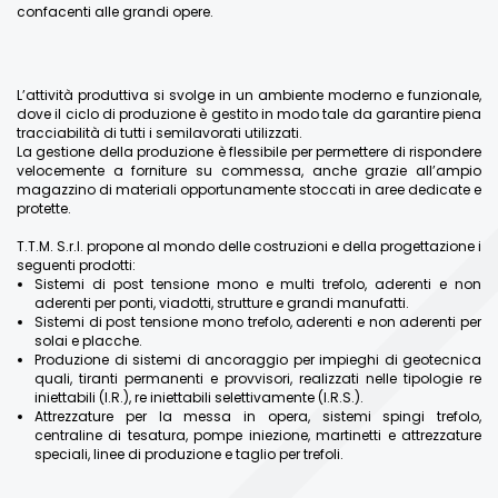
confacenti alle grandi opere.
L’attività produttiva si svolge in un ambiente moderno e funzionale,
dove il ciclo di produzione è gestito in modo tale da garantire piena
tracciabilità di tutti i semilavorati utilizzati.
La gestione della produzione è flessibile per permettere di rispondere
velocemente a forniture su commessa, anche grazie all’ampio
magazzino di materiali opportunamente stoccati in aree dedicate e
protette.
T.T.M. S.r.l. propone al mondo delle costruzioni e della progettazione i
seguenti prodotti:
Sistemi di post tensione mono e multi trefolo, aderenti e non
aderenti per ponti, viadotti, strutture e grandi manufatti.
Sistemi di post tensione mono trefolo, aderenti e non aderenti per
solai e placche.
Produzione di sistemi di ancoraggio per impieghi di geotecnica
quali, tiranti permanenti e provvisori, realizzati nelle tipologie re
iniettabili (I.R.), re iniettabili selettivamente (I.R.S.).
Attrezzature per la messa in opera, sistemi spingi trefolo,
centraline di tesatura, pompe iniezione, martinetti e attrezzature
speciali, linee di produzione e taglio per trefoli.