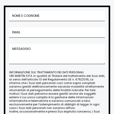
INFORMAZIONE SUL TRATTAMENTO DEI DATI PERSONALI
ORI MARTIN S.P.A. in qualità di Titolare del trattamento dei Suoi dati,
ai sensi dell'articolo 13 del Regolamento UE n. 679/2016, La
informa che i Suoi dati personali così come sopra compilati
saranno gestiti elettronicamente secondo modalità strettamente
strumentali al perseguimento delle finalità indicate. Per tale
motivo i Suoi dati potranno essere gestiti anche da soggetti
esterni il cui unico compito è la gestione delle informazioni
informatiche e telematiche e saranno comunicati a terzi
esclusivamente per l'adempimento di obblighi di legge. In ogni
caso i Suoi dati personali non saranno diffusi.
Inoltre, occasionalmente e previo Suo esplicito consenso, i Suoi