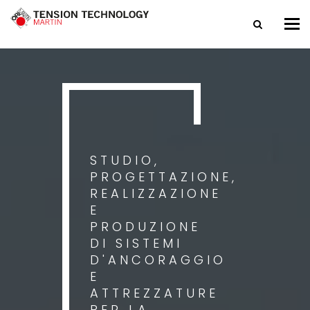
Tog
nav
STUDIO,
PROGETTAZIONE,
REALIZZAZIONE
E
PRODUZIONE
DI SISTEMI
D'ANCORAGGIO
E
ATTREZZATURE
PER LA