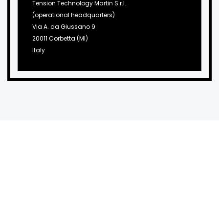
Tension Technology Martin S.r.l.
(operational headquarters)
Via A. da Giussano 9
20011 Corbetta (MI)
Italy