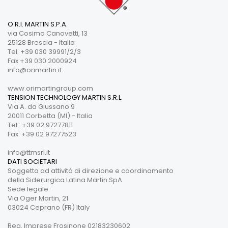
O.R.I. MARTIN S.P.A.
via Cosimo Canovetti, 13
25128 Brescia - Italia
Tel. +39 030 39991/2/3
Fax +39 030 2000924
info@orimartin.it
www.orimartingroup.com
TENSION TECHNOLOGY MARTIN S.R.L.
Via A. da Giussano 9
20011 Corbetta (MI) - Italia
Tel.: +39 02 97277811
Fax: +39 02 97277523
info@ttmsrl.it
DATI SOCIETARI
Soggetta ad attività di direzione e coordinamento
della Siderurgica Latina Martin SpA
Sede legale:
Via Oger Martin, 21
03024 Ceprano (FR) Italy
Reg. Imprese Frosinone 02183230602