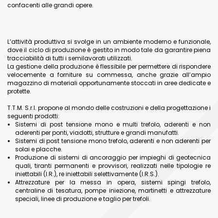
confacenti alle grandi opere.
L’attività produttiva si svolge in un ambiente moderno e funzionale,
dove il ciclo di produzione è gestito in modo tale da garantire piena
tracciabilità di tutti i semilavorati utilizzati.
La gestione della produzione è flessibile per permettere di rispondere
velocemente a forniture su commessa, anche grazie all’ampio
magazzino di materiali opportunamente stoccati in aree dedicate e
protette.
T.T.M. S.r.l. propone al mondo delle costruzioni e della progettazione i
seguenti prodotti:
Sistemi di post tensione mono e multi trefolo, aderenti e non
aderenti per ponti, viadotti, strutture e grandi manufatti.
Sistemi di post tensione mono trefolo, aderenti e non aderenti per
solai e placche.
Produzione di sistemi di ancoraggio per impieghi di geotecnica
quali, tiranti permanenti e provvisori, realizzati nelle tipologie re
iniettabili (I.R.), re iniettabili selettivamente (I.R.S.).
Attrezzature per la messa in opera, sistemi spingi trefolo,
centraline di tesatura, pompe iniezione, martinetti e attrezzature
speciali, linee di produzione e taglio per trefoli.