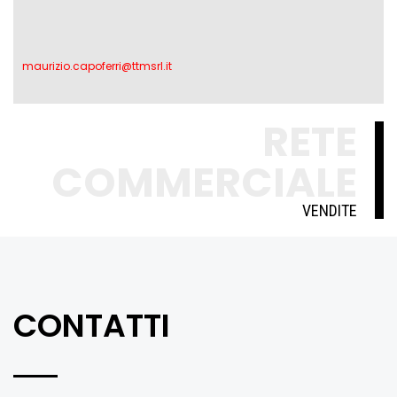
maurizio.capoferri@ttmsrl.it
RETE
COMMERCIALE
VENDITE
CONTATTI