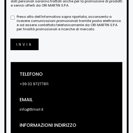
dati personali saranno trattati anche per la promozione di prodotti
e servizi offerti da ORI MARTIN S.P.A.
Preso atto dell'informativa sopra riportata, acconsento a
ricevere comunicazioni promozionali tramite posta elettronica
e ad essere contattato telefonicamente da ORI MARTIN S.P.A.
per finalità promozionali e ricerche di mercato.
INVIA
TELEFONO
+39 02 97277811
EMAIL
info@ttmsrl.it
INFORMAZIONI INDIRIZZO