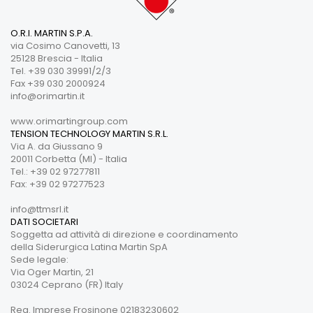
O.R.I. MARTIN S.P.A.
via Cosimo Canovetti, 13
25128 Brescia - Italia
Tel. +39 030 39991/2/3
Fax +39 030 2000924
info@orimartin.it
www.orimartingroup.com
TENSION TECHNOLOGY MARTIN S.R.L.
Via A. da Giussano 9
20011 Corbetta (MI) - Italia
Tel.: +39 02 97277811
Fax: +39 02 97277523
info@ttmsrl.it
DATI SOCIETARI
Soggetta ad attività di direzione e coordinamento
della Siderurgica Latina Martin SpA
Sede legale:
Via Oger Martin, 21
03024 Ceprano (FR) Italy
Reg. Imprese Frosinone 02183230602