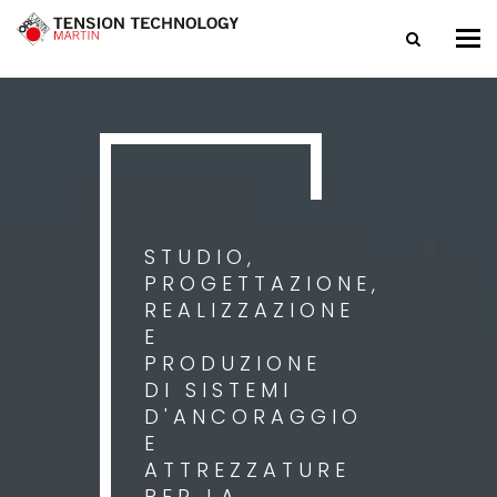
Tog
nav
STUDIO,
PROGETTAZIONE,
REALIZZAZIONE
E
PRODUZIONE
DI SISTEMI
D'ANCORAGGIO
E
ATTREZZATURE
PER LA