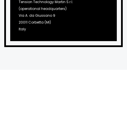
Tension Technology Martin S.r.l.
(operational headquarters)
Via A. da Giussano 9
20011 Corbetta (MI)
Italy