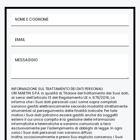
INFORMAZIONE SUL TRATTAMENTO DEI DATI PERSONALI
ORI MARTIN S.P.A. in qualità di Titolare del trattamento dei Suoi dati,
ai sensi dell'articolo 13 del Regolamento UE n. 679/2016, La
informa che i Suoi dati personali così come sopra compilati
saranno gestiti elettronicamente secondo modalità strettamente
strumentali al perseguimento delle finalità indicate. Per tale
motivo i Suoi dati potranno essere gestiti anche da soggetti
esterni il cui unico compito è la gestione delle informazioni
informatiche e telematiche e saranno comunicati a terzi
esclusivamente per l'adempimento di obblighi di legge. In ogni
caso i Suoi dati personali non saranno diffusi.
Inoltre, occasionalmente e previo Suo esplicito consenso, i Suoi