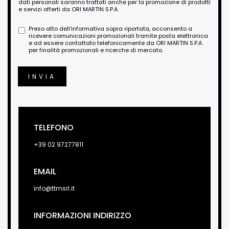
dati personali saranno trattati anche per la promozione di prodotti
e servizi offerti da ORI MARTIN S.P.A.
Preso atto dell'informativa sopra riportata, acconsento a
ricevere comunicazioni promozionali tramite posta elettronica
e ad essere contattato telefonicamente da ORI MARTIN S.P.A.
per finalità promozionali e ricerche di mercato.
INVIA
TELEFONO
+39 02 97277811
EMAIL
info@ttmsrl.it
INFORMAZIONI INDIRIZZO