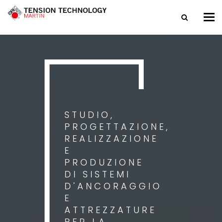
Tog
nav
STUDIO,
PROGETTAZIONE,
REALIZZAZIONE
E
PRODUZIONE
DI SISTEMI
D'ANCORAGGIO
E
ATTREZZATURE
PER LA