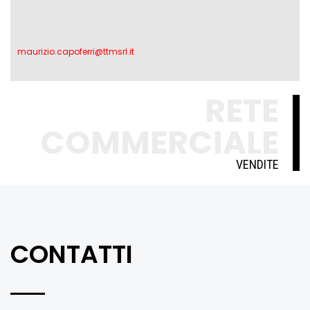
maurizio.capoferri@ttmsrl.it
RETE
COMMERCIALE
VENDITE
CONTATTI