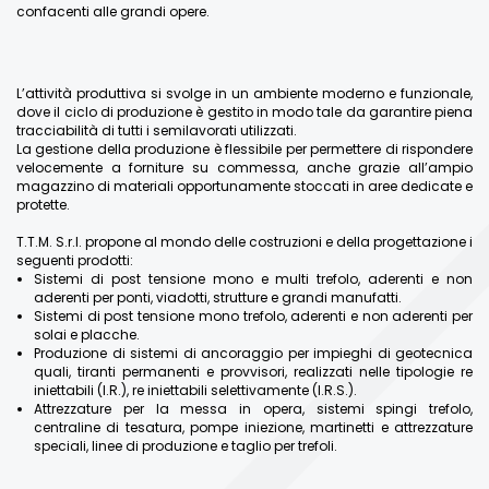
confacenti alle grandi opere.
L’attività produttiva si svolge in un ambiente moderno e funzionale,
dove il ciclo di produzione è gestito in modo tale da garantire piena
tracciabilità di tutti i semilavorati utilizzati.
La gestione della produzione è flessibile per permettere di rispondere
velocemente a forniture su commessa, anche grazie all’ampio
magazzino di materiali opportunamente stoccati in aree dedicate e
protette.
T.T.M. S.r.l. propone al mondo delle costruzioni e della progettazione i
seguenti prodotti:
Sistemi di post tensione mono e multi trefolo, aderenti e non
aderenti per ponti, viadotti, strutture e grandi manufatti.
Sistemi di post tensione mono trefolo, aderenti e non aderenti per
solai e placche.
Produzione di sistemi di ancoraggio per impieghi di geotecnica
quali, tiranti permanenti e provvisori, realizzati nelle tipologie re
iniettabili (I.R.), re iniettabili selettivamente (I.R.S.).
Attrezzature per la messa in opera, sistemi spingi trefolo,
centraline di tesatura, pompe iniezione, martinetti e attrezzature
speciali, linee di produzione e taglio per trefoli.