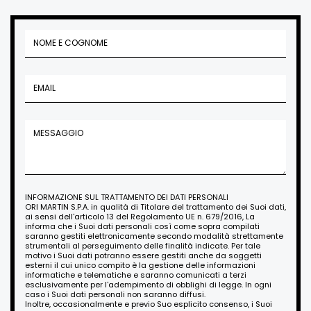
INFORMAZIONE SUL TRATTAMENTO DEI DATI PERSONALI
ORI MARTIN S.P.A. in qualità di Titolare del trattamento dei Suoi dati,
ai sensi dell'articolo 13 del Regolamento UE n. 679/2016, La
informa che i Suoi dati personali così come sopra compilati
saranno gestiti elettronicamente secondo modalità strettamente
strumentali al perseguimento delle finalità indicate. Per tale
motivo i Suoi dati potranno essere gestiti anche da soggetti
esterni il cui unico compito è la gestione delle informazioni
informatiche e telematiche e saranno comunicati a terzi
esclusivamente per l'adempimento di obblighi di legge. In ogni
caso i Suoi dati personali non saranno diffusi.
Inoltre, occasionalmente e previo Suo esplicito consenso, i Suoi