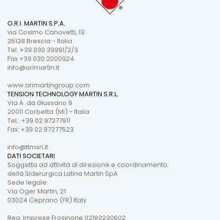
O.R.I. MARTIN S.P.A.
via Cosimo Canovetti, 13
25128 Brescia - Italia
Tel. +39 030 39991/2/3
Fax +39 030 2000924
info@orimartin.it
www.orimartingroup.com
TENSION TECHNOLOGY MARTIN S.R.L.
Via A. da Giussano 9
20011 Corbetta (MI) - Italia
Tel.: +39 02 97277811
Fax: +39 02 97277523
info@ttmsrl.it
DATI SOCIETARI
Soggetta ad attività di direzione e coordinamento
della Siderurgica Latina Martin SpA
Sede legale:
Via Oger Martin, 21
03024 Ceprano (FR) Italy
Reg. Imprese Frosinone 02183230602