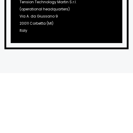
Tension Technology Martin S.r.l.
(operational headquarters)
Via A. da Giussano 9
20011 Corbetta (MI)
Italy