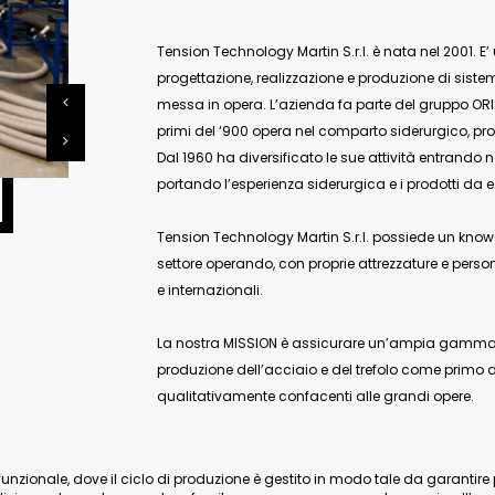
Tension Technology Martin S.r.l. è nata nel 2001. E’
progettazione, realizzazione e produzione di siste
messa in opera. L’azienda fa parte del gruppo ORI
primi del ‘900 opera nel comparto siderurgico, pro
Dal 1960 ha diversificato le sue attività entrando 
portando l’esperienza siderurgica e i prodotti da e
Tension Technology Martin S.r.l. possiede un know-
settore operando, con proprie attrezzature e person
e internazionali.
La nostra MISSION è assicurare un’ampia gamma di
produzione dell’acciaio e del trefolo come primo de
qualitativamente confacenti alle grandi opere.
nzionale, dove il ciclo di produzione è gestito in modo tale da garantire pien