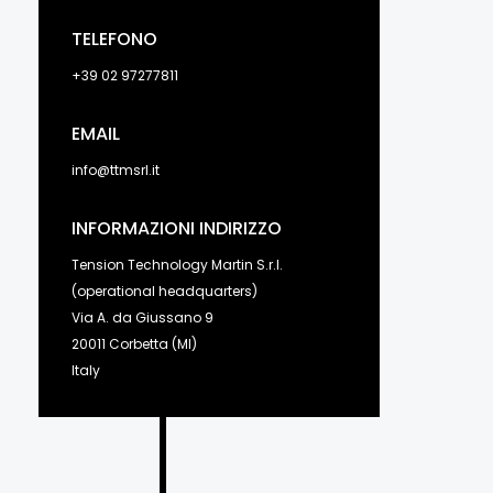
TELEFONO
+39 02 97277811
EMAIL
info@ttmsrl.it
INFORMAZIONI INDIRIZZO
Tension Technology Martin S.r.l.
(operational headquarters)
Via A. da Giussano 9
20011 Corbetta (MI)
Italy