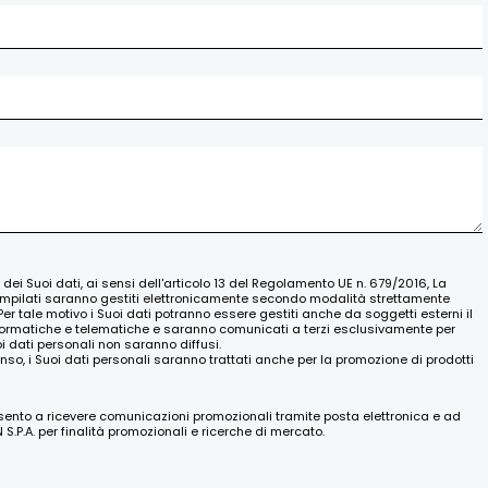
o dei Suoi dati, ai sensi dell'articolo 13 del Regolamento UE n. 679/2016, La
ompilati saranno gestiti elettronicamente secondo modalità strettamente
Per tale motivo i Suoi dati potranno essere gestiti anche da soggetti esterni il
nformatiche e telematiche e saranno comunicati a terzi esclusivamente per
oi dati personali non saranno diffusi.
nso, i Suoi dati personali saranno trattati anche per la promozione di prodotti
nsento a ricevere comunicazioni promozionali tramite posta elettronica e ad
.P.A. per finalità promozionali e ricerche di mercato.