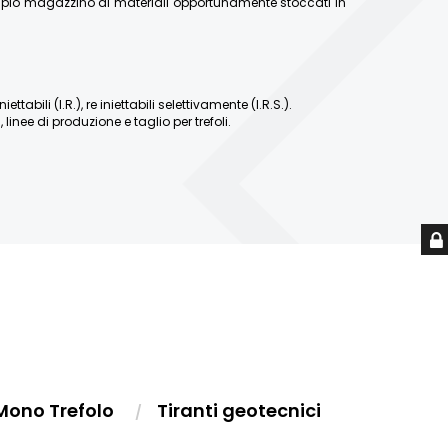
ampio magazzino di materiali opportunamente stoccati in
abili (I.R.), re iniettabili selettivamente (I.R.S.).
linee di produzione e taglio per trefoli.
Mono Trefolo
Tiranti geotecnici