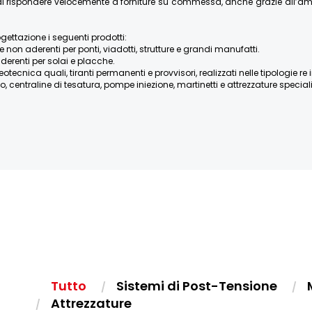
re di rispondere velocemente a forniture su commessa, anche grazie all’
ogettazione i seguenti prodotti:
e non aderenti per ponti, viadotti, strutture e grandi manufatti.
derenti per solai e placche.
ica quali, tiranti permanenti e provvisori, realizzati nelle tipologie re iniett
, centraline di tesatura, pompe iniezione, martinetti e attrezzature speciali, 
Tutto
Sistemi di Post-Tensione
Attrezzature