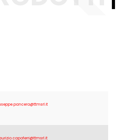
useppe.pancera@ttmsrl.it
urizio.capoferri@ttmsrl.it