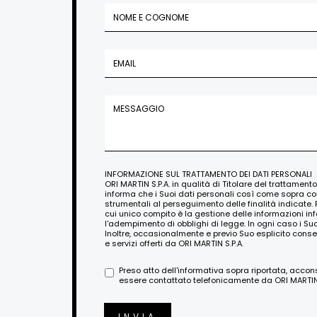
INFORMAZIONE SUL TRATTAMENTO DEI DATI PERSONALI
ORI MARTIN S.P.A. in qualità di Titolare del trattament
informa che i Suoi dati personali così come sopra c
strumentali al perseguimento delle finalità indicate. 
cui unico compito è la gestione delle informazioni i
l'adempimento di obblighi di legge. In ogni caso i Su
Inoltre, occasionalmente e previo Suo esplicito conse
e servizi offerti da ORI MARTIN S.P.A.
Preso atto dell'informativa sopra riportata, acco
essere contattato telefonicamente da ORI MARTIN S
INVIA