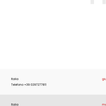
E
Italia
gi
Telefono +39 0297277811
Italia
ma