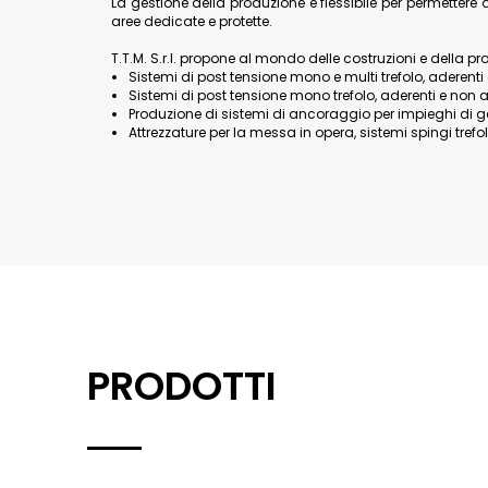
La gestione della produzione è flessibile per permette
aree dedicate e protette.
T.T.M. S.r.l. propone al mondo delle costruzioni e della pr
Sistemi di post tensione mono e multi trefolo, aderenti 
Sistemi di post tensione mono trefolo, aderenti e non a
Produzione di sistemi di ancoraggio per impieghi di geotecn
Attrezzature per la messa in opera, sistemi spingi trefolo
PRODOTTI