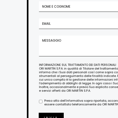
INFORMAZIONE SUL TRATTAMENTO DEI DATI PERSONALI
ORI MARTIN S.P.A. in qualità di Titolare del trattament
informa che i Suoi dati personali così come sopra c
strumentali al perseguimento delle finalità indicate. 
cui unico compito è la gestione delle informazioni i
l'adempimento di obblighi di legge. In ogni caso i Su
Inoltre, occasionalmente e previo Suo esplicito conse
e servizi offerti da ORI MARTIN S.P.A.
Preso atto dell'informativa sopra riportata, acco
essere contattato telefonicamente da ORI MARTIN S
INVIA