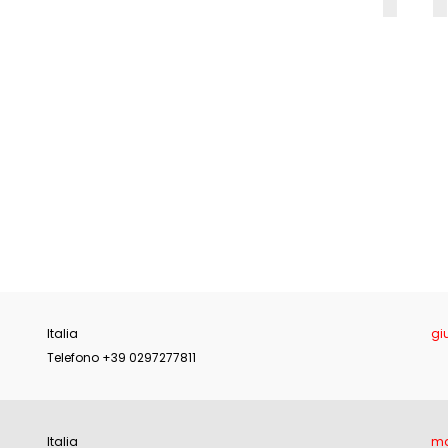
E
Italia
gi
Telefono +39 0297277811
Italia
ma