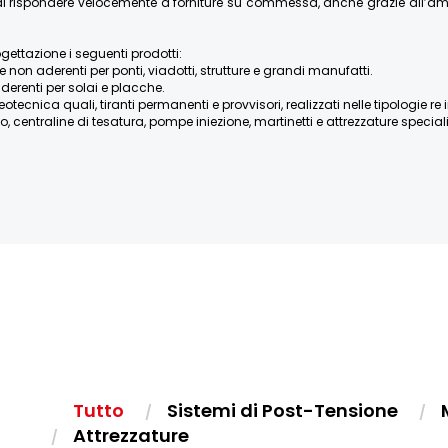
re di rispondere velocemente a forniture su commessa, anche grazie all’
ogettazione i seguenti prodotti:
e non aderenti per ponti, viadotti, strutture e grandi manufatti.
derenti per solai e placche.
ica quali, tiranti permanenti e provvisori, realizzati nelle tipologie re iniett
, centraline di tesatura, pompe iniezione, martinetti e attrezzature speciali, 
Tutto
Sistemi di Post-Tensione
Attrezzature