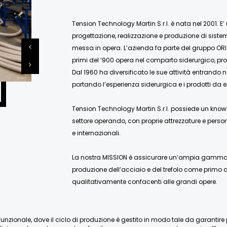
Tension Technology Martin S.r.l. è nata nel 2001. E’
progettazione, realizzazione e produzione di siste
messa in opera. L’azienda fa parte del gruppo ORI
primi del ‘900 opera nel comparto siderurgico, pro
Dal 1960 ha diversificato le sue attività entrando 
portando l’esperienza siderurgica e i prodotti da e
Tension Technology Martin S.r.l. possiede un know-
settore operando, con proprie attrezzature e person
e internazionali.
La nostra MISSION è assicurare un’ampia gamma di
produzione dell’acciaio e del trefolo come primo de
qualitativamente confacenti alle grandi opere.
nzionale, dove il ciclo di produzione è gestito in modo tale da garantire pien