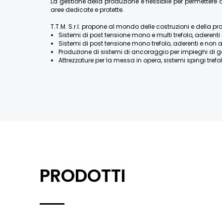
La gestione della produzione è flessibile per permette
aree dedicate e protette.
T.T.M. S.r.l. propone al mondo delle costruzioni e della pr
Sistemi di post tensione mono e multi trefolo, aderenti 
Sistemi di post tensione mono trefolo, aderenti e non a
Produzione di sistemi di ancoraggio per impieghi di geotecn
Attrezzature per la messa in opera, sistemi spingi trefolo
PRODOTTI