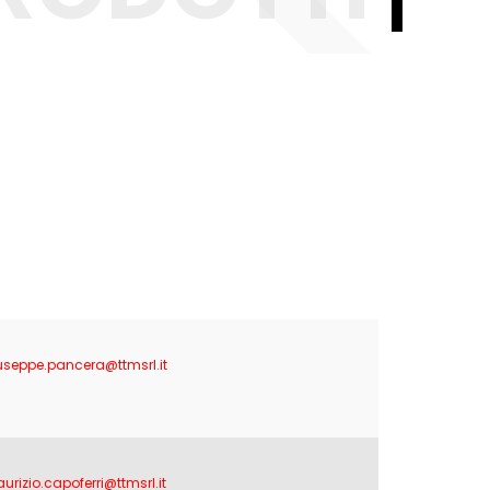
useppe.pancera@ttmsrl.it
urizio.capoferri@ttmsrl.it