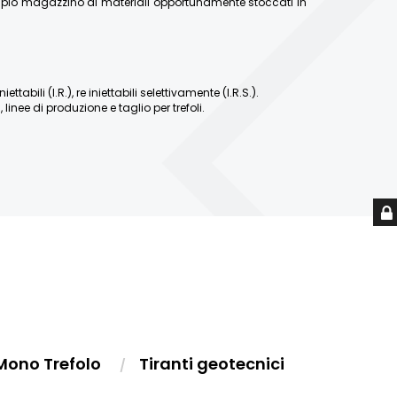
ampio magazzino di materiali opportunamente stoccati in
abili (I.R.), re iniettabili selettivamente (I.R.S.).
linee di produzione e taglio per trefoli.
Mono Trefolo
Tiranti geotecnici