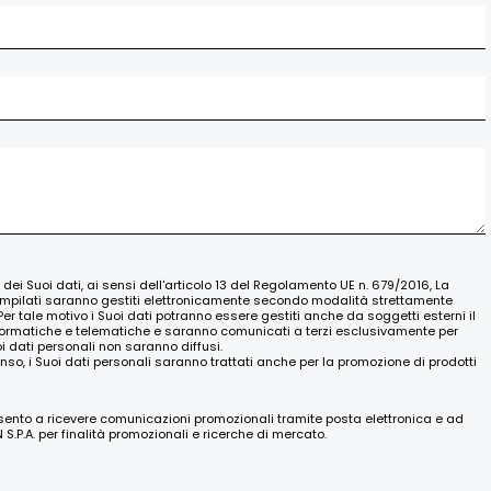
o dei Suoi dati, ai sensi dell'articolo 13 del Regolamento UE n. 679/2016, La
ompilati saranno gestiti elettronicamente secondo modalità strettamente
Per tale motivo i Suoi dati potranno essere gestiti anche da soggetti esterni il
nformatiche e telematiche e saranno comunicati a terzi esclusivamente per
oi dati personali non saranno diffusi.
nso, i Suoi dati personali saranno trattati anche per la promozione di prodotti
nsento a ricevere comunicazioni promozionali tramite posta elettronica e ad
.P.A. per finalità promozionali e ricerche di mercato.