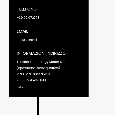
TELEFONO
+39 02 97277811
EMAIL
info@ttmsrl.it
INFORMAZIONI INDIRIZZO
Tension Technology Martin S.r.l.
(operational headquarters)
Via A. da Giussano 9
20011 Corbetta (MI)
Italy