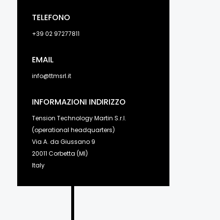
TELEFONO
+39 02 97277811
EMAIL
info@ttmsrl.it
INFORMAZIONI INDIRIZZO
Tension Technology Martin S.r.l.
(operational headquarters)
Via A. da Giussano 9
20011 Corbetta (MI)
Italy