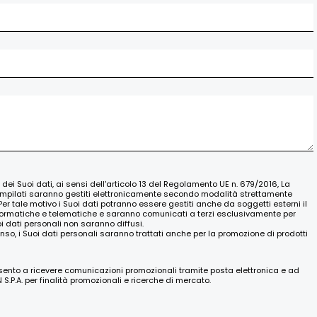
o dei Suoi dati, ai sensi dell'articolo 13 del Regolamento UE n. 679/2016, La
ompilati saranno gestiti elettronicamente secondo modalità strettamente
Per tale motivo i Suoi dati potranno essere gestiti anche da soggetti esterni il
nformatiche e telematiche e saranno comunicati a terzi esclusivamente per
oi dati personali non saranno diffusi.
nso, i Suoi dati personali saranno trattati anche per la promozione di prodotti
nsento a ricevere comunicazioni promozionali tramite posta elettronica e ad
.P.A. per finalità promozionali e ricerche di mercato.