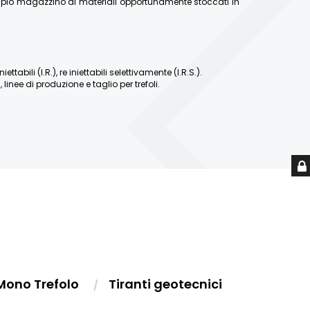
ampio magazzino di materiali opportunamente stoccati in
abili (I.R.), re iniettabili selettivamente (I.R.S.).
linee di produzione e taglio per trefoli.
Mono Trefolo
Tiranti geotecnici