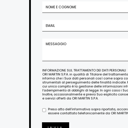
INFORMAZIONE SUL TRATTAMENTO DEI DATI PERSONALI
ORI MARTIN S.P.A. in qualità di Titolare del trattament
informa che i Suoi dati personali così come sopra c
strumentali al perseguimento delle finalità indicate. 
cui unico compito è la gestione delle informazioni i
l'adempimento di obblighi di legge. In ogni caso i Su
Inoltre, occasionalmente e previo Suo esplicito conse
e servizi offerti da ORI MARTIN S.P.A.
Preso atto dell'informativa sopra riportata, acco
essere contattato telefonicamente da ORI MARTIN S
INVIA