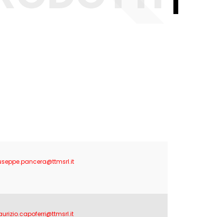
useppe.pancera@ttmsrl.it
urizio.capoferri@ttmsrl.it