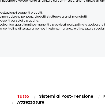
re di rispondere velocemente a forniture su commessa, anche grazie all’
ogettazione i seguenti prodotti:
e non aderenti per ponti, viadotti, strutture e grandi manufatti.
derenti per solai e placche.
ica quali, tiranti permanenti e provvisori, realizzati nelle tipologie re iniett
, centraline di tesatura, pompe iniezione, martinetti e attrezzature speciali, 
Tutto
Sistemi di Post-Tensione
Attrezzature