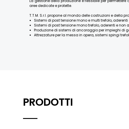
La gestione della produzione è flessibile per permette
aree dedicate e protette.
T.T.M. S.r.l. propone al mondo delle costruzioni e della pr
Sistemi di post tensione mono e multi trefolo, aderenti 
Sistemi di post tensione mono trefolo, aderenti e non a
Produzione di sistemi di ancoraggio per impieghi di geotecn
Attrezzature per la messa in opera, sistemi spingi trefolo
PRODOTTI