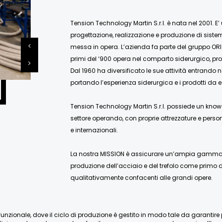
Tension Technology Martin S.r.l. è nata nel 2001. E’
progettazione, realizzazione e produzione di siste
messa in opera. L’azienda fa parte del gruppo ORI
primi del ‘900 opera nel comparto siderurgico, pro
Dal 1960 ha diversificato le sue attività entrando 
portando l’esperienza siderurgica e i prodotti da e
Tension Technology Martin S.r.l. possiede un know-
settore operando, con proprie attrezzature e person
e internazionali.
La nostra MISSION è assicurare un’ampia gamma di
produzione dell’acciaio e del trefolo come primo de
qualitativamente confacenti alle grandi opere.
nzionale, dove il ciclo di produzione è gestito in modo tale da garantire pien