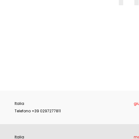
E
Italia
gi
Telefono +39 0297277811
Italia
ma