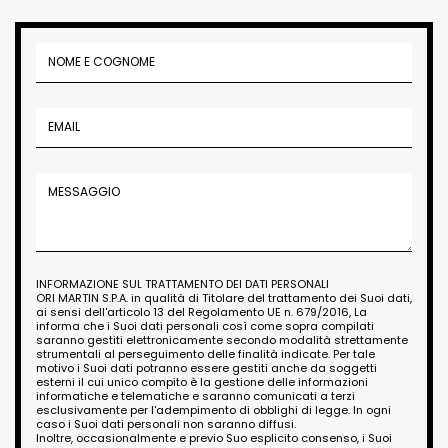
INFORMAZIONE SUL TRATTAMENTO DEI DATI PERSONALI
ORI MARTIN S.P.A. in qualità di Titolare del trattamento dei Suoi dati,
ai sensi dell'articolo 13 del Regolamento UE n. 679/2016, La
informa che i Suoi dati personali così come sopra compilati
saranno gestiti elettronicamente secondo modalità strettamente
strumentali al perseguimento delle finalità indicate. Per tale
motivo i Suoi dati potranno essere gestiti anche da soggetti
esterni il cui unico compito è la gestione delle informazioni
informatiche e telematiche e saranno comunicati a terzi
esclusivamente per l'adempimento di obblighi di legge. In ogni
caso i Suoi dati personali non saranno diffusi.
Inoltre, occasionalmente e previo Suo esplicito consenso, i Suoi