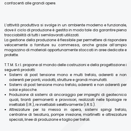
confacenti alle grandi opere.
L’attività produttiva si svolge in un ambiente moderno e funzionale,
dove il ciclo di produzione è gestito in modo tale da garantire piena
tracciabilità di tutti i semilavorati utilizzati.
La gestione della produzione è flessibile per permettere di rispondere
velocemente a forniture su commessa, anche grazie all’ampio
magazzino di materiali opportunamente stoccati in aree dedicate e
protette.
T.T.M. S.r.l. propone al mondo delle costruzioni e della progettazione i
seguenti prodotti:
Sistemi di post tensione mono e multi trefolo, aderenti e non
aderenti per ponti, viadotti, strutture e grandi manufatti.
Sistemi di post tensione mono trefolo, aderenti e non aderenti per
solai e placche.
Produzione di sistemi di ancoraggio per impieghi di geotecnica
quali, tiranti permanenti e provvisori, realizzati nelle tipologie re
iniettabili (I.R.), re iniettabili selettivamente (I.R.S.).
Attrezzature per la messa in opera, sistemi spingi trefolo,
centraline di tesatura, pompe iniezione, martinetti e attrezzature
speciali, linee di produzione e taglio per trefoli.