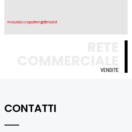
maurizio.capoferri@ttmsrl.it
RETE
COMMERCIALE
VENDITE
CONTATTI