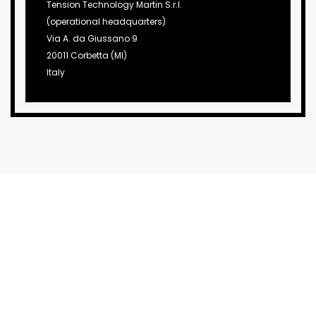
Tension Technology Martin S.r.l.
(operational headquarters)
Via A. da Giussano 9
20011 Corbetta (MI)
Italy