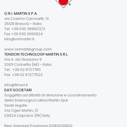
O.R.I. MARTIN S.P.A.
via Cosimo Canovetti, 13
25128 Brescia - Italia
Tel. +39 030 39991/2/3
Fax +39 030 2000924
info@orimartin.it
www.orimartingroup.com
TENSION TECHNOLOGY MARTIN S.R.L.
Via A. da Giussano 9
20011 Corbetta (MI) - Italia
Tel.: +39 02 97277811
Fax: +39 02 97277523
info@ttmsrl.it
DATI SOCIETARI
Soggetta ad attività di direzione e coordinamento
della Siderurgica Latina Martin SpA
Sede legale:
Via Oger Martin, 21
03024 Ceprano (FR) Italy
Reg. Imprese Frosinone 02183230602