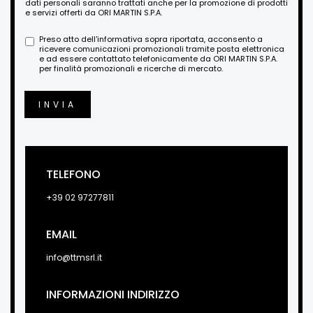
dati personali saranno trattati anche per la promozione di prodotti
e servizi offerti da ORI MARTIN S.P.A.
Preso atto dell'informativa sopra riportata, acconsento a
ricevere comunicazioni promozionali tramite posta elettronica
e ad essere contattato telefonicamente da ORI MARTIN S.P.A.
per finalità promozionali e ricerche di mercato.
INVIA
TELEFONO
+39 02 97277811
EMAIL
info@ttmsrl.it
INFORMAZIONI INDIRIZZO