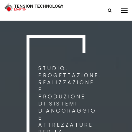
Tog
nav
STUDIO,
PROGETTAZIONE,
REALIZZAZIONE
E
PRODUZIONE
DI SISTEMI
D'ANCORAGGIO
E
ATTREZZATURE
PER LA