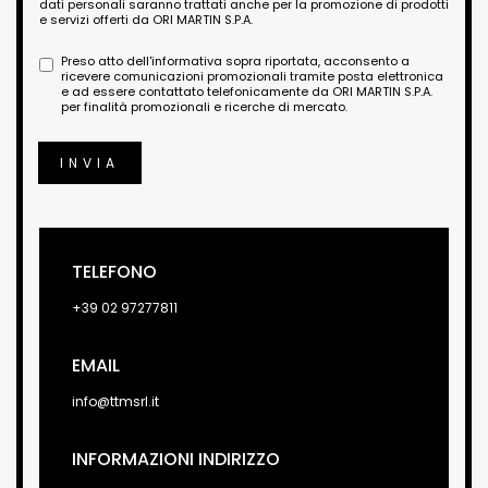
dati personali saranno trattati anche per la promozione di prodotti
e servizi offerti da ORI MARTIN S.P.A.
Preso atto dell'informativa sopra riportata, acconsento a
ricevere comunicazioni promozionali tramite posta elettronica
e ad essere contattato telefonicamente da ORI MARTIN S.P.A.
per finalità promozionali e ricerche di mercato.
INVIA
TELEFONO
+39 02 97277811
EMAIL
info@ttmsrl.it
INFORMAZIONI INDIRIZZO