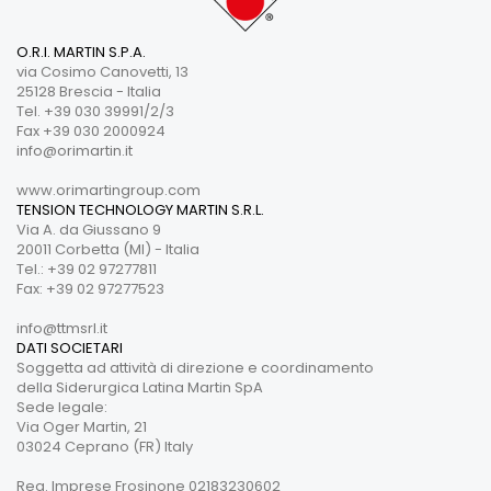
O.R.I. MARTIN S.P.A.
via Cosimo Canovetti, 13
25128 Brescia - Italia
Tel. +39 030 39991/2/3
Fax +39 030 2000924
info@orimartin.it
www.orimartingroup.com
TENSION TECHNOLOGY MARTIN S.R.L.
Via A. da Giussano 9
20011 Corbetta (MI) - Italia
Tel.: +39 02 97277811
Fax: +39 02 97277523
info@ttmsrl.it
DATI SOCIETARI
Soggetta ad attività di direzione e coordinamento
della Siderurgica Latina Martin SpA
Sede legale:
Via Oger Martin, 21
03024 Ceprano (FR) Italy
Reg. Imprese Frosinone 02183230602