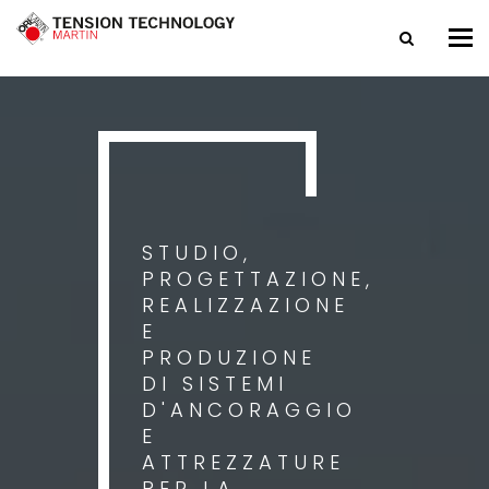
Tog
nav
STUDIO,
PROGETTAZIONE,
REALIZZAZIONE
E
PRODUZIONE
DI SISTEMI
D'ANCORAGGIO
E
ATTREZZATURE
PER LA