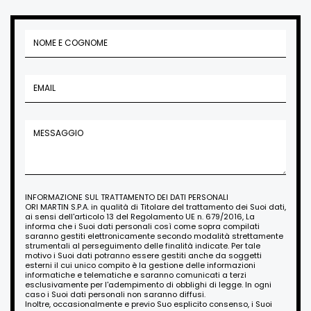
INFORMAZIONE SUL TRATTAMENTO DEI DATI PERSONALI
ORI MARTIN S.P.A. in qualità di Titolare del trattamento dei Suoi dati,
ai sensi dell'articolo 13 del Regolamento UE n. 679/2016, La
informa che i Suoi dati personali così come sopra compilati
saranno gestiti elettronicamente secondo modalità strettamente
strumentali al perseguimento delle finalità indicate. Per tale
motivo i Suoi dati potranno essere gestiti anche da soggetti
esterni il cui unico compito è la gestione delle informazioni
informatiche e telematiche e saranno comunicati a terzi
esclusivamente per l'adempimento di obblighi di legge. In ogni
caso i Suoi dati personali non saranno diffusi.
Inoltre, occasionalmente e previo Suo esplicito consenso, i Suoi