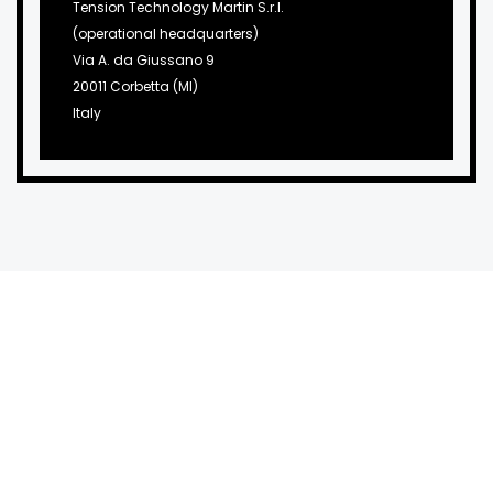
Tension Technology Martin S.r.l.
(operational headquarters)
Via A. da Giussano 9
20011 Corbetta (MI)
Italy