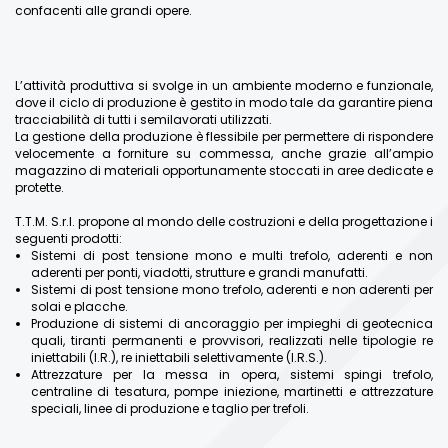
confacenti alle grandi opere.
L’attività produttiva si svolge in un ambiente moderno e funzionale,
dove il ciclo di produzione è gestito in modo tale da garantire piena
tracciabilità di tutti i semilavorati utilizzati.
La gestione della produzione è flessibile per permettere di rispondere
velocemente a forniture su commessa, anche grazie all’ampio
magazzino di materiali opportunamente stoccati in aree dedicate e
protette.
T.T.M. S.r.l. propone al mondo delle costruzioni e della progettazione i
seguenti prodotti:
Sistemi di post tensione mono e multi trefolo, aderenti e non
aderenti per ponti, viadotti, strutture e grandi manufatti.
Sistemi di post tensione mono trefolo, aderenti e non aderenti per
solai e placche.
Produzione di sistemi di ancoraggio per impieghi di geotecnica
quali, tiranti permanenti e provvisori, realizzati nelle tipologie re
iniettabili (I.R.), re iniettabili selettivamente (I.R.S.).
Attrezzature per la messa in opera, sistemi spingi trefolo,
centraline di tesatura, pompe iniezione, martinetti e attrezzature
speciali, linee di produzione e taglio per trefoli.