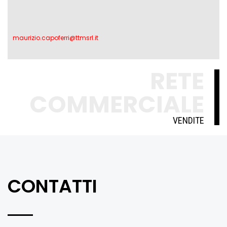
maurizio.capoferri@ttmsrl.it
RETE
COMMERCIALE
VENDITE
CONTATTI