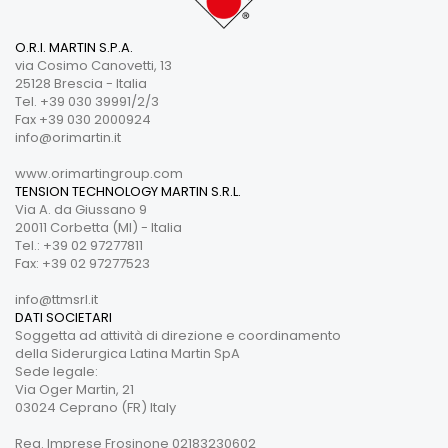
O.R.I. MARTIN S.P.A.
via Cosimo Canovetti, 13
25128 Brescia - Italia
Tel. +39 030 39991/2/3
Fax +39 030 2000924
info@orimartin.it
www.orimartingroup.com
TENSION TECHNOLOGY MARTIN S.R.L.
Via A. da Giussano 9
20011 Corbetta (MI) - Italia
Tel.: +39 02 97277811
Fax: +39 02 97277523
info@ttmsrl.it
DATI SOCIETARI
Soggetta ad attività di direzione e coordinamento
della Siderurgica Latina Martin SpA
Sede legale:
Via Oger Martin, 21
03024 Ceprano (FR) Italy
Reg. Imprese Frosinone 02183230602