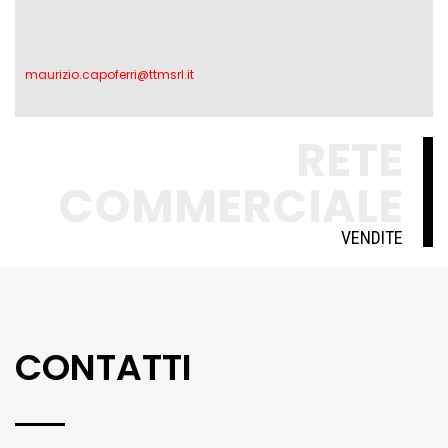
maurizio.capoferri@ttmsrl.it
RETE
COMMERCIALE
VENDITE
CONTATTI