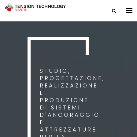
Tog
nav
STUDIO,
PROGETTAZIONE,
REALIZZAZIONE
E
PRODUZIONE
DI SISTEMI
D'ANCORAGGIO
E
ATTREZZATURE
PER LA