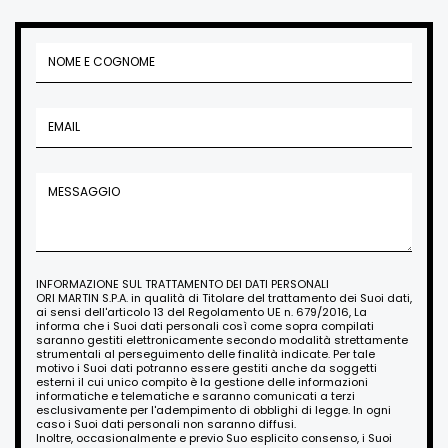
INFORMAZIONE SUL TRATTAMENTO DEI DATI PERSONALI
ORI MARTIN S.P.A. in qualità di Titolare del trattamento dei Suoi dati,
ai sensi dell'articolo 13 del Regolamento UE n. 679/2016, La
informa che i Suoi dati personali così come sopra compilati
saranno gestiti elettronicamente secondo modalità strettamente
strumentali al perseguimento delle finalità indicate. Per tale
motivo i Suoi dati potranno essere gestiti anche da soggetti
esterni il cui unico compito è la gestione delle informazioni
informatiche e telematiche e saranno comunicati a terzi
esclusivamente per l'adempimento di obblighi di legge. In ogni
caso i Suoi dati personali non saranno diffusi.
Inoltre, occasionalmente e previo Suo esplicito consenso, i Suoi