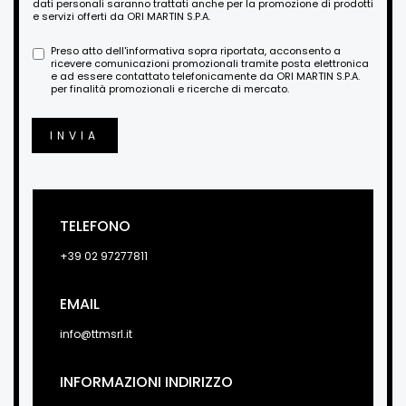
dati personali saranno trattati anche per la promozione di prodotti
e servizi offerti da ORI MARTIN S.P.A.
Preso atto dell'informativa sopra riportata, acconsento a
ricevere comunicazioni promozionali tramite posta elettronica
e ad essere contattato telefonicamente da ORI MARTIN S.P.A.
per finalità promozionali e ricerche di mercato.
INVIA
TELEFONO
+39 02 97277811
EMAIL
info@ttmsrl.it
INFORMAZIONI INDIRIZZO