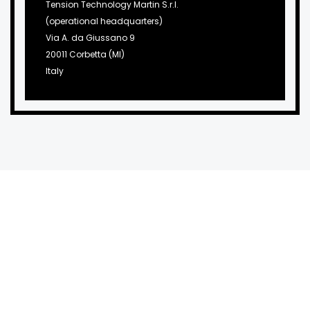
Tension Technology Martin S.r.l.
(operational headquarters)
Via A. da Giussano 9
20011 Corbetta (MI)
Italy