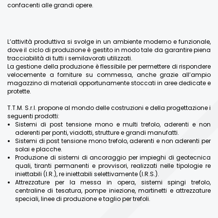
confacenti alle grandi opere.
L’attività produttiva si svolge in un ambiente moderno e funzionale,
dove il ciclo di produzione è gestito in modo tale da garantire piena
tracciabilità di tutti i semilavorati utilizzati.
La gestione della produzione è flessibile per permettere di rispondere
velocemente a forniture su commessa, anche grazie all’ampio
magazzino di materiali opportunamente stoccati in aree dedicate e
protette.
T.T.M. S.r.l. propone al mondo delle costruzioni e della progettazione i
seguenti prodotti:
Sistemi di post tensione mono e multi trefolo, aderenti e non
aderenti per ponti, viadotti, strutture e grandi manufatti.
Sistemi di post tensione mono trefolo, aderenti e non aderenti per
solai e placche.
Produzione di sistemi di ancoraggio per impieghi di geotecnica
quali, tiranti permanenti e provvisori, realizzati nelle tipologie re
iniettabili (I.R.), re iniettabili selettivamente (I.R.S.).
Attrezzature per la messa in opera, sistemi spingi trefolo,
centraline di tesatura, pompe iniezione, martinetti e attrezzature
speciali, linee di produzione e taglio per trefoli.