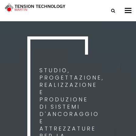
Tog
nav
STUDIO,
PROGETTAZIONE,
REALIZZAZIONE
E
PRODUZIONE
DI SISTEMI
D'ANCORAGGIO
E
ATTREZZATURE
PER LA