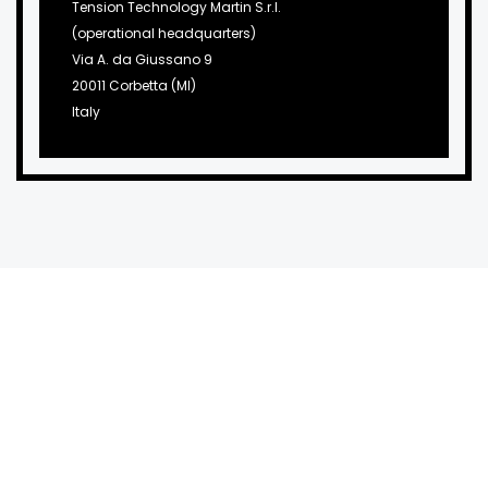
Tension Technology Martin S.r.l.
(operational headquarters)
Via A. da Giussano 9
20011 Corbetta (MI)
Italy