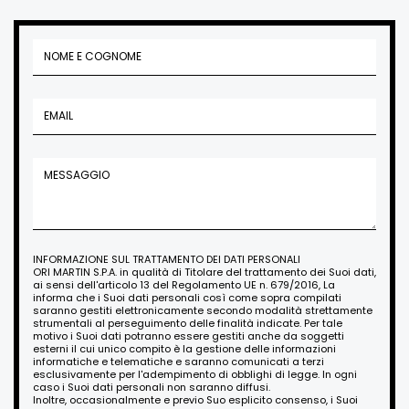
INFORMAZIONE SUL TRATTAMENTO DEI DATI PERSONALI
ORI MARTIN S.P.A. in qualità di Titolare del trattamento dei Suoi dati,
ai sensi dell'articolo 13 del Regolamento UE n. 679/2016, La
informa che i Suoi dati personali così come sopra compilati
saranno gestiti elettronicamente secondo modalità strettamente
strumentali al perseguimento delle finalità indicate. Per tale
motivo i Suoi dati potranno essere gestiti anche da soggetti
esterni il cui unico compito è la gestione delle informazioni
informatiche e telematiche e saranno comunicati a terzi
esclusivamente per l'adempimento di obblighi di legge. In ogni
caso i Suoi dati personali non saranno diffusi.
Inoltre, occasionalmente e previo Suo esplicito consenso, i Suoi