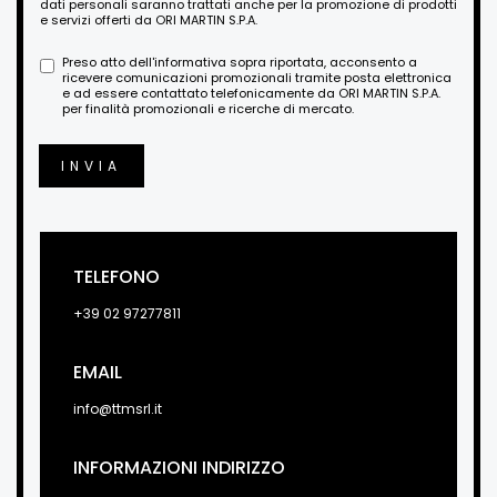
dati personali saranno trattati anche per la promozione di prodotti
e servizi offerti da ORI MARTIN S.P.A.
Preso atto dell'informativa sopra riportata, acconsento a
ricevere comunicazioni promozionali tramite posta elettronica
e ad essere contattato telefonicamente da ORI MARTIN S.P.A.
per finalità promozionali e ricerche di mercato.
INVIA
TELEFONO
+39 02 97277811
EMAIL
info@ttmsrl.it
INFORMAZIONI INDIRIZZO