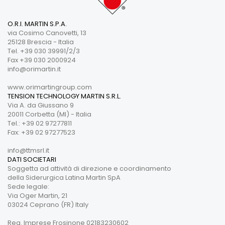
O.R.I. MARTIN S.P.A.
via Cosimo Canovetti, 13
25128 Brescia - Italia
Tel. +39 030 39991/2/3
Fax +39 030 2000924
info@orimartin.it
www.orimartingroup.com
TENSION TECHNOLOGY MARTIN S.R.L.
Via A. da Giussano 9
20011 Corbetta (MI) - Italia
Tel.: +39 02 97277811
Fax: +39 02 97277523
info@ttmsrl.it
DATI SOCIETARI
Soggetta ad attività di direzione e coordinamento
della Siderurgica Latina Martin SpA
Sede legale:
Via Oger Martin, 21
03024 Ceprano (FR) Italy
Reg. Imprese Frosinone 02183230602