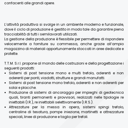
confacenti alle grandi opere.
L’attività produttiva si svolge in un ambiente moderno e funzionale,
dove il ciclo di produzione è gestito in modo tale da garantire piena
tracciabilità di tutti i semilavorati utilizzati.
La gestione della produzione è flessibile per permettere di rispondere
velocemente a forniture su commessa, anche grazie all’ampio
magazzino di materiali opportunamente stoccati in aree dedicate e
protette.
T.T.M. S.r.l. propone al mondo delle costruzioni e della progettazione i
seguenti prodotti:
Sistemi di post tensione mono e multi trefolo, aderenti e non
aderenti per ponti, viadotti, strutture e grandi manufatti.
Sistemi di post tensione mono trefolo, aderenti e non aderenti per
solai e placche.
Produzione di sistemi di ancoraggio per impieghi di geotecnica
quali, tiranti permanenti e provvisori, realizzati nelle tipologie re
iniettabili (I.R.), re iniettabili selettivamente (I.R.S.).
Attrezzature per la messa in opera, sistemi spingi trefolo,
centraline di tesatura, pompe iniezione, martinetti e attrezzature
speciali, linee di produzione e taglio per trefoli.