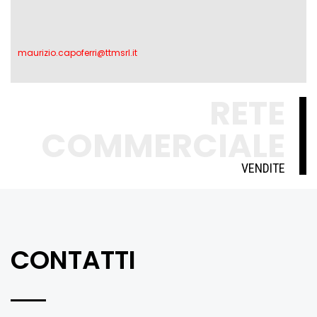
maurizio.capoferri@ttmsrl.it
RETE
COMMERCIALE
VENDITE
CONTATTI