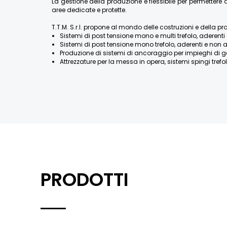
La gestione della produzione è flessibile per permette
aree dedicate e protette.
T.T.M. S.r.l. propone al mondo delle costruzioni e della pr
Sistemi di post tensione mono e multi trefolo, aderenti 
Sistemi di post tensione mono trefolo, aderenti e non a
Produzione di sistemi di ancoraggio per impieghi di geotecn
Attrezzature per la messa in opera, sistemi spingi trefolo
PRODOTTI