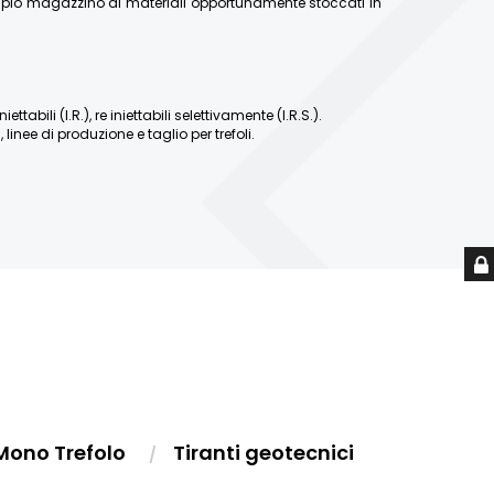
ampio magazzino di materiali opportunamente stoccati in
abili (I.R.), re iniettabili selettivamente (I.R.S.).
linee di produzione e taglio per trefoli.
Mono Trefolo
Tiranti geotecnici