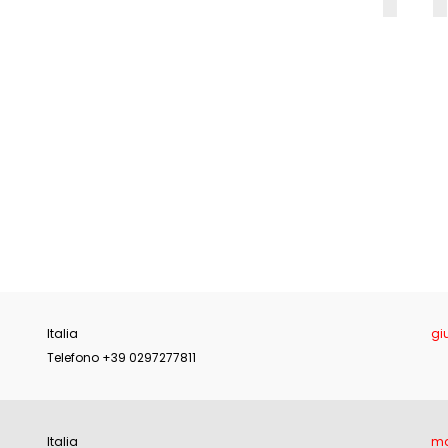
E
Italia
gi
Telefono +39 0297277811
Italia
ma