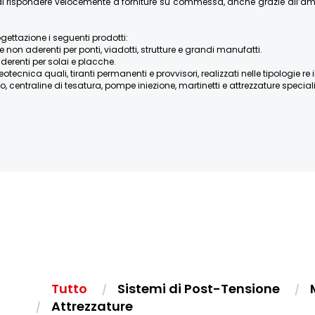
re di rispondere velocemente a forniture su commessa, anche grazie all’
ogettazione i seguenti prodotti:
e non aderenti per ponti, viadotti, strutture e grandi manufatti.
derenti per solai e placche.
ica quali, tiranti permanenti e provvisori, realizzati nelle tipologie re iniett
, centraline di tesatura, pompe iniezione, martinetti e attrezzature speciali, 
Tutto
Sistemi di Post-Tensione
Attrezzature