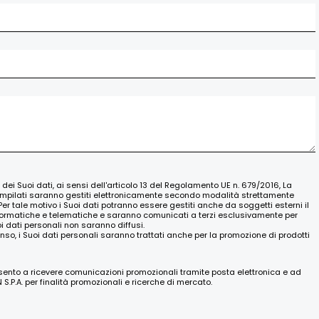
o dei Suoi dati, ai sensi dell'articolo 13 del Regolamento UE n. 679/2016, La
ompilati saranno gestiti elettronicamente secondo modalità strettamente
Per tale motivo i Suoi dati potranno essere gestiti anche da soggetti esterni il
nformatiche e telematiche e saranno comunicati a terzi esclusivamente per
oi dati personali non saranno diffusi.
nso, i Suoi dati personali saranno trattati anche per la promozione di prodotti
nsento a ricevere comunicazioni promozionali tramite posta elettronica e ad
.P.A. per finalità promozionali e ricerche di mercato.