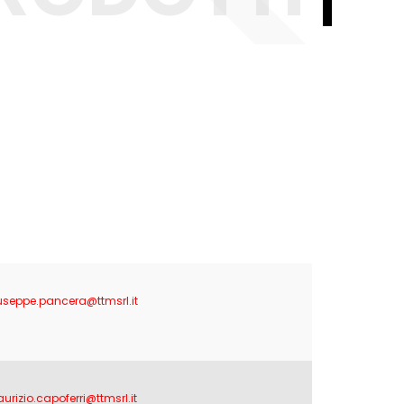
useppe.pancera@ttmsrl.it
urizio.capoferri@ttmsrl.it