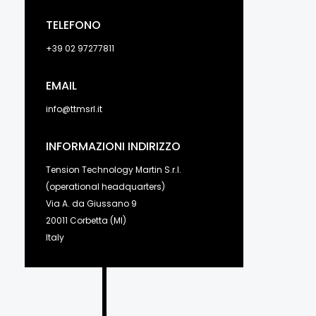
TELEFONO
+39 02 97277811
EMAIL
info@ttmsrl.it
INFORMAZIONI INDIRIZZO
Tension Technology Martin S.r.l.
(operational headquarters)
Via A. da Giussano 9
20011 Corbetta (MI)
Italy