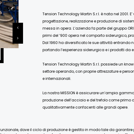
Tension Technology Martin S.r.l. è nata nel 2001. E’
progettazione, realizzazione e produzione di siste
messa in opera. L’azienda fa parte del gruppo ORI
primi del ‘900 opera nel comparto siderurgico, pro
Dal 1960 ha diversificato le sue attività entrando 
portando l’esperienza siderurgica e i prodotti da e
Tension Technology Martin S.r.l. possiede un know-
settore operando, con proprie attrezzature e person
e internazionali.
La nostra MISSION è assicurare un’ampia gamma di
produzione dell’acciaio e del trefolo come primo de
qualitativamente confacenti alle grandi opere.
nzionale, dove il ciclo di produzione è gestito in modo tale da garantire pien