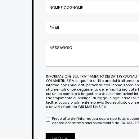
INFORMAZIONE SUL TRATTAMENTO DEI DATI PERSONALI
ORI MARTIN S.P.A. in qualità di Titolare del trattament
informa che i Suoi dati personali così come sopra c
strumentali al perseguimento delle finalità indicate. 
cui unico compito è la gestione delle informazioni i
l'adempimento di obblighi di legge. In ogni caso i Su
Inoltre, occasionalmente e previo Suo esplicito conse
e servizi offerti da ORI MARTIN S.P.A.
Preso atto dell'informativa sopra riportata, acco
essere contattato telefonicamente da ORI MARTIN S
INVIA