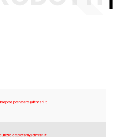
useppe.pancera@ttmsrl.it
urizio.capoferri@ttmsrl.it