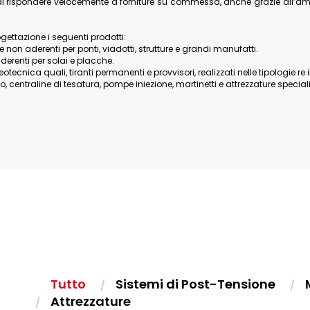
re di rispondere velocemente a forniture su commessa, anche grazie all’
ogettazione i seguenti prodotti:
e non aderenti per ponti, viadotti, strutture e grandi manufatti.
derenti per solai e placche.
ica quali, tiranti permanenti e provvisori, realizzati nelle tipologie re iniett
, centraline di tesatura, pompe iniezione, martinetti e attrezzature speciali, 
Tutto
Sistemi di Post-Tensione
Attrezzature