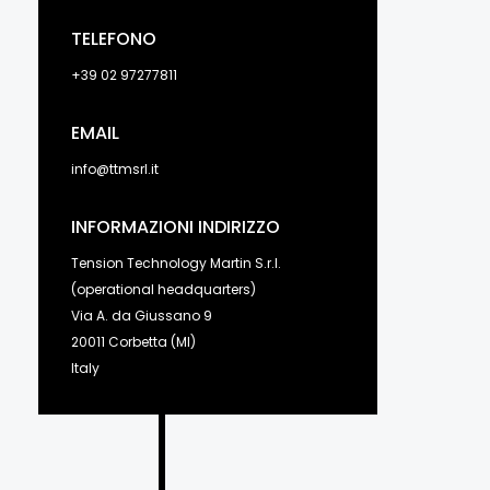
TELEFONO
+39 02 97277811
EMAIL
info@ttmsrl.it
INFORMAZIONI INDIRIZZO
Tension Technology Martin S.r.l.
(operational headquarters)
Via A. da Giussano 9
20011 Corbetta (MI)
Italy