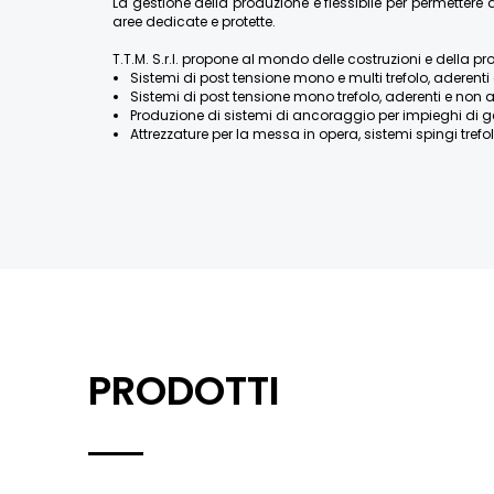
La gestione della produzione è flessibile per permette
aree dedicate e protette.
T.T.M. S.r.l. propone al mondo delle costruzioni e della pr
Sistemi di post tensione mono e multi trefolo, aderenti 
Sistemi di post tensione mono trefolo, aderenti e non a
Produzione di sistemi di ancoraggio per impieghi di geotecn
Attrezzature per la messa in opera, sistemi spingi trefolo
PRODOTTI