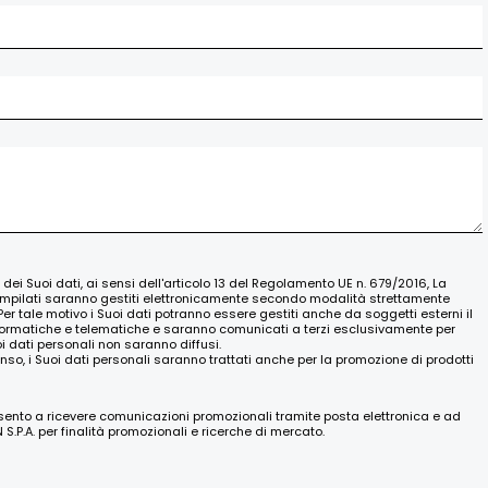
o dei Suoi dati, ai sensi dell'articolo 13 del Regolamento UE n. 679/2016, La
ompilati saranno gestiti elettronicamente secondo modalità strettamente
Per tale motivo i Suoi dati potranno essere gestiti anche da soggetti esterni il
nformatiche e telematiche e saranno comunicati a terzi esclusivamente per
oi dati personali non saranno diffusi.
nso, i Suoi dati personali saranno trattati anche per la promozione di prodotti
nsento a ricevere comunicazioni promozionali tramite posta elettronica e ad
.P.A. per finalità promozionali e ricerche di mercato.