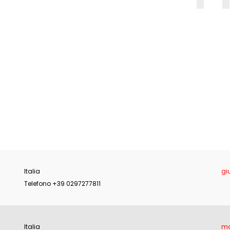
E
Italia
gi
Telefono +39 0297277811
Italia
ma