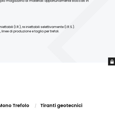
ampio magazzino di materiali opportunamente stoccati in
abili (I.R.), re iniettabili selettivamente (I.R.S.).
linee di produzione e taglio per trefoli.
Mono Trefolo
Tiranti geotecnici