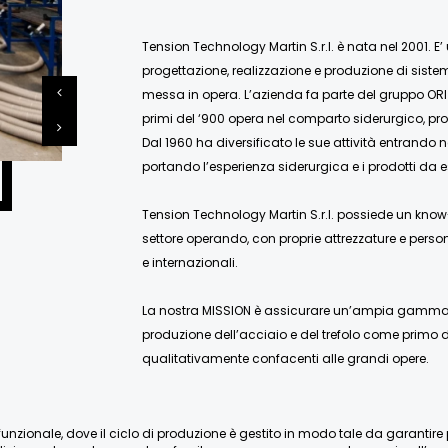
Tension Technology Martin S.r.l. è nata nel 2001. E’
progettazione, realizzazione e produzione di siste
messa in opera. L’azienda fa parte del gruppo ORI
primi del ‘900 opera nel comparto siderurgico, pro
Dal 1960 ha diversificato le sue attività entrando 
portando l’esperienza siderurgica e i prodotti da e
Tension Technology Martin S.r.l. possiede un know-
settore operando, con proprie attrezzature e person
e internazionali.
La nostra MISSION è assicurare un’ampia gamma di
produzione dell’acciaio e del trefolo come primo de
qualitativamente confacenti alle grandi opere.
nzionale, dove il ciclo di produzione è gestito in modo tale da garantire pien