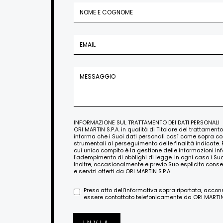
INFORMAZIONE SUL TRATTAMENTO DEI DATI PERSONALI
ORI MARTIN S.P.A. in qualità di Titolare del trattament
informa che i Suoi dati personali così come sopra c
strumentali al perseguimento delle finalità indicate. 
cui unico compito è la gestione delle informazioni i
l'adempimento di obblighi di legge. In ogni caso i Su
Inoltre, occasionalmente e previo Suo esplicito conse
e servizi offerti da ORI MARTIN S.P.A.
Preso atto dell'informativa sopra riportata, acco
essere contattato telefonicamente da ORI MARTIN S
INVIA