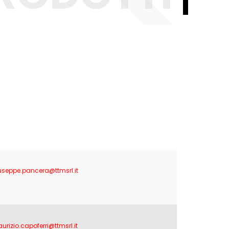
useppe.pancera@ttmsrl.it
urizio.capoferri@ttmsrl.it