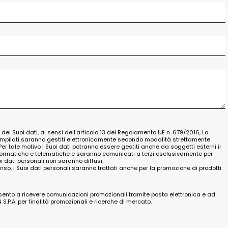
o dei Suoi dati, ai sensi dell'articolo 13 del Regolamento UE n. 679/2016, La
ompilati saranno gestiti elettronicamente secondo modalità strettamente
Per tale motivo i Suoi dati potranno essere gestiti anche da soggetti esterni il
nformatiche e telematiche e saranno comunicati a terzi esclusivamente per
oi dati personali non saranno diffusi.
nso, i Suoi dati personali saranno trattati anche per la promozione di prodotti
nsento a ricevere comunicazioni promozionali tramite posta elettronica e ad
.P.A. per finalità promozionali e ricerche di mercato.