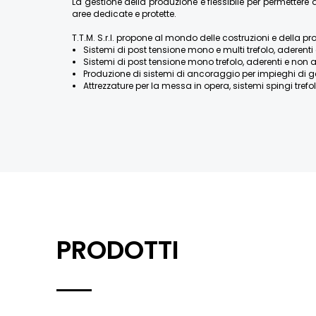
La gestione della produzione è flessibile per permette
aree dedicate e protette.
T.T.M. S.r.l. propone al mondo delle costruzioni e della pr
Sistemi di post tensione mono e multi trefolo, aderenti 
Sistemi di post tensione mono trefolo, aderenti e non a
Produzione di sistemi di ancoraggio per impieghi di geotecn
Attrezzature per la messa in opera, sistemi spingi trefolo
PRODOTTI