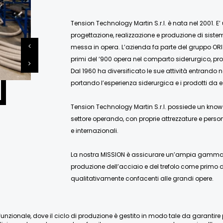
Tension Technology Martin S.r.l. è nata nel 2001. E’
progettazione, realizzazione e produzione di siste
messa in opera. L’azienda fa parte del gruppo ORI
primi del ‘900 opera nel comparto siderurgico, pro
Dal 1960 ha diversificato le sue attività entrando 
portando l’esperienza siderurgica e i prodotti da e
Tension Technology Martin S.r.l. possiede un know-
settore operando, con proprie attrezzature e person
e internazionali.
La nostra MISSION è assicurare un’ampia gamma di
produzione dell’acciaio e del trefolo come primo de
qualitativamente confacenti alle grandi opere.
nzionale, dove il ciclo di produzione è gestito in modo tale da garantire pien