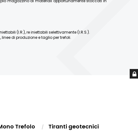
ampio magazzino di materiali opportunamente stoccati in
abili (I.R.), re iniettabili selettivamente (I.R.S.).
linee di produzione e taglio per trefoli.
Mono Trefolo
Tiranti geotecnici