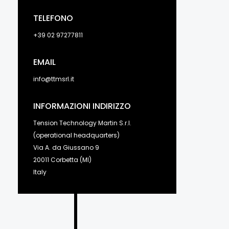
TELEFONO
+39 02 97277811
EMAIL
info@ttmsrl.it
INFORMAZIONI INDIRIZZO
Tension Technology Martin S.r.l.
(operational headquarters)
Via A. da Giussano 9
20011 Corbetta (MI)
Italy