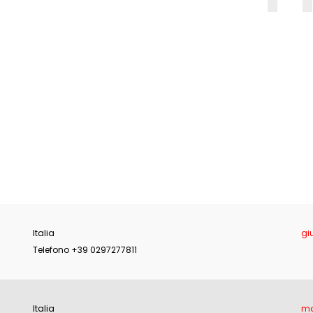
E
Italia
gi
Telefono +39 0297277811
Italia
ma