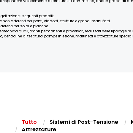
re di rispondere velocemente a forniture su commessa, anche grazie all’
ogettazione i seguenti prodotti:
e non aderenti per ponti, viadotti, strutture e grandi manufatti.
derenti per solai e placche.
ica quali, tiranti permanenti e provvisori, realizzati nelle tipologie re iniett
, centraline di tesatura, pompe iniezione, martinetti e attrezzature speciali, 
Tutto
Sistemi di Post-Tensione
Attrezzature