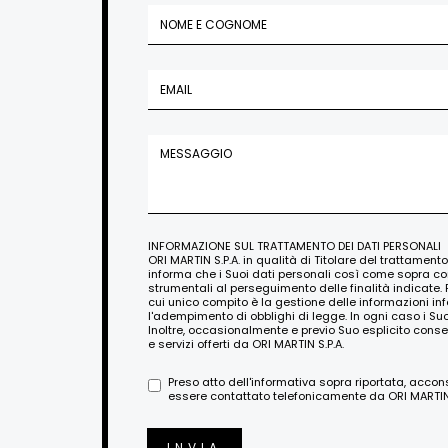
INFORMAZIONE SUL TRATTAMENTO DEI DATI PERSONALI
ORI MARTIN S.P.A. in qualità di Titolare del trattament
informa che i Suoi dati personali così come sopra c
strumentali al perseguimento delle finalità indicate. 
cui unico compito è la gestione delle informazioni i
l'adempimento di obblighi di legge. In ogni caso i Su
Inoltre, occasionalmente e previo Suo esplicito conse
e servizi offerti da ORI MARTIN S.P.A.
Preso atto dell'informativa sopra riportata, acco
essere contattato telefonicamente da ORI MARTIN S
INVIA