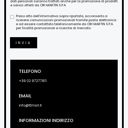
dati personali saranno trattati anche per la promozione di prodotti
e servizi offerti da ORI MARTIN S.P.A.
Preso atto dell'informativa sopra riportata, acconsento a
ricevere comunicazioni promozionali tramite posta elettronica
e ad essere contattato telefonicamente da ORI MARTIN S.P.A.
per finalità promozionali e ricerche di mercato.
INVIA
TELEFONO
+39 02 97277811
EMAIL
info@ttmsrl.it
INFORMAZIONI INDIRIZZO