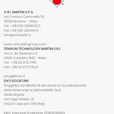
O.R.I. MARTIN S.P.A.
via Cosimo Canovetti, 13
25128 Brescia - Italia
Tel. +39 030 39991/2/3
Fax +39 030 2000924
info@orimartin.it
www.orimartingroup.com
TENSION TECHNOLOGY MARTIN S.R.L.
Via A. da Giussano 9
20011 Corbetta (MI) - Italia
Tel.: +39 02 97277811
Fax: +39 02 97277523
info@ttmsrl.it
DATI SOCIETARI
Soggetta ad attività di direzione e coordinamento
della Siderurgica Latina Martin SpA
Sede legale:
Via Oger Martin, 21
03024 Ceprano (FR) Italy
Reg. Imprese Frosinone 02183230602