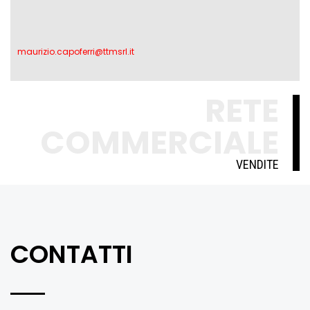
maurizio.capoferri@ttmsrl.it
RETE
COMMERCIALE
VENDITE
CONTATTI