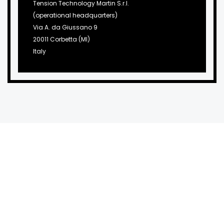
Tension Technology Martin S.r.l.
(operational headquarters)
Via A. da Giussano 9
20011 Corbetta (MI)
Italy