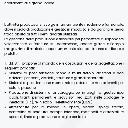
confacenti alle grandi opere.
L’attività produttiva si svolge in un ambiente moderno e funzionale,
dove il ciclo di produzione è gestito in modo tale da garantire piena
tracciabilità di tutti i semilavorati utilizzati.
La gestione della produzione è flessibile per permettere di rispondere
velocemente a forniture su commessa, anche grazie all’ampio
magazzino di materiali opportunamente stoccati in aree dedicate e
protette.
T.T.M. S.r.l. propone al mondo delle costruzioni e della progettazione i
seguenti prodotti:
Sistemi di post tensione mono e multi trefolo, aderenti e non
aderenti per ponti, viadotti, strutture e grandi manufatti.
Sistemi di post tensione mono trefolo, aderenti e non aderenti per
solai e placche.
Produzione di sistemi di ancoraggio per impieghi di geotecnica
quali, tiranti permanenti e provvisori, realizzati nelle tipologie re
iniettabili (I.R.), re iniettabili selettivamente (I.R.S.).
Attrezzature per la messa in opera, sistemi spingi trefolo,
centraline di tesatura, pompe iniezione, martinetti e attrezzature
speciali, linee di produzione e taglio per trefoli.