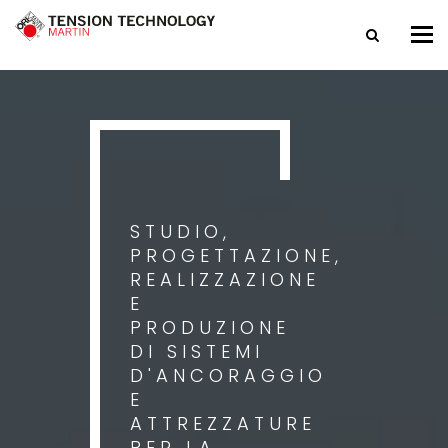
Tog
nav
STUDIO,
PROGETTAZIONE,
REALIZZAZIONE
E
PRODUZIONE
DI SISTEMI
D'ANCORAGGIO
E
ATTREZZATURE
PER LA