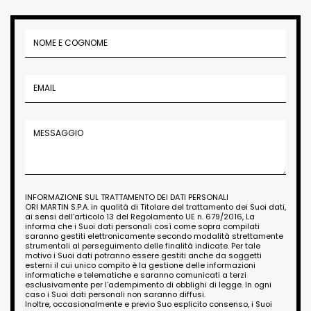
INFORMAZIONE SUL TRATTAMENTO DEI DATI PERSONALI
ORI MARTIN S.P.A. in qualità di Titolare del trattamento dei Suoi dati,
ai sensi dell'articolo 13 del Regolamento UE n. 679/2016, La
informa che i Suoi dati personali così come sopra compilati
saranno gestiti elettronicamente secondo modalità strettamente
strumentali al perseguimento delle finalità indicate. Per tale
motivo i Suoi dati potranno essere gestiti anche da soggetti
esterni il cui unico compito è la gestione delle informazioni
informatiche e telematiche e saranno comunicati a terzi
esclusivamente per l'adempimento di obblighi di legge. In ogni
caso i Suoi dati personali non saranno diffusi.
Inoltre, occasionalmente e previo Suo esplicito consenso, i Suoi