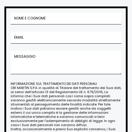
INFORMAZIONE SUL TRATTAMENTO DEI DATI PERSONALI
ORI MARTIN S.P.A. in qualità di Titolare del trattamento dei Suoi dati,
ai sensi dell'articolo 13 del Regolamento UE n. 679/2016, La
informa che i Suoi dati personali così come sopra compilati
saranno gestiti elettronicamente secondo modalità strettamente
strumentali al perseguimento delle finalità indicate. Per tale
motivo i Suoi dati potranno essere gestiti anche da soggetti
esterni il cui unico compito è la gestione delle informazioni
informatiche e telematiche e saranno comunicati a terzi
esclusivamente per l'adempimento di obblighi di legge. In ogni
caso i Suoi dati personali non saranno diffusi.
Inoltre, occasionalmente e previo Suo esplicito consenso, i Suoi