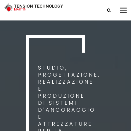
Tog
nav
STUDIO,
PROGETTAZIONE,
REALIZZAZIONE
E
PRODUZIONE
DI SISTEMI
D'ANCORAGGIO
E
ATTREZZATURE
PER LA