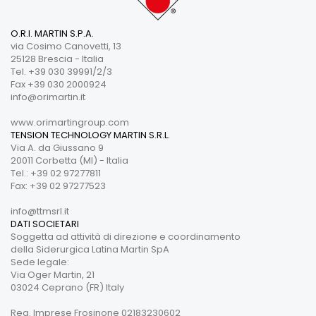
O.R.I. MARTIN S.P.A.
via Cosimo Canovetti, 13
25128 Brescia - Italia
Tel. +39 030 39991/2/3
Fax +39 030 2000924
info@orimartin.it
www.orimartingroup.com
TENSION TECHNOLOGY MARTIN S.R.L.
Via A. da Giussano 9
20011 Corbetta (MI) - Italia
Tel.: +39 02 97277811
Fax: +39 02 97277523
info@ttmsrl.it
DATI SOCIETARI
Soggetta ad attività di direzione e coordinamento
della Siderurgica Latina Martin SpA
Sede legale:
Via Oger Martin, 21
03024 Ceprano (FR) Italy
Reg. Imprese Frosinone 02183230602