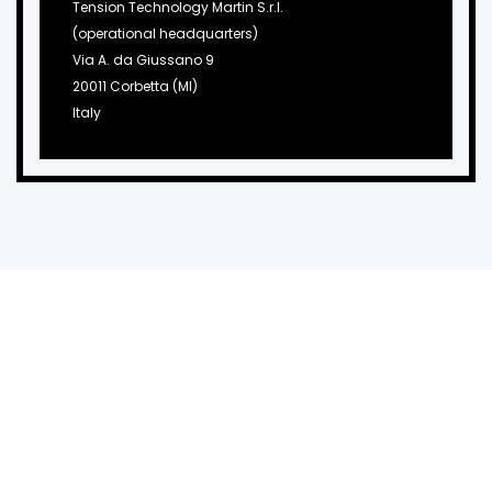
Tension Technology Martin S.r.l.
(operational headquarters)
Via A. da Giussano 9
20011 Corbetta (MI)
Italy