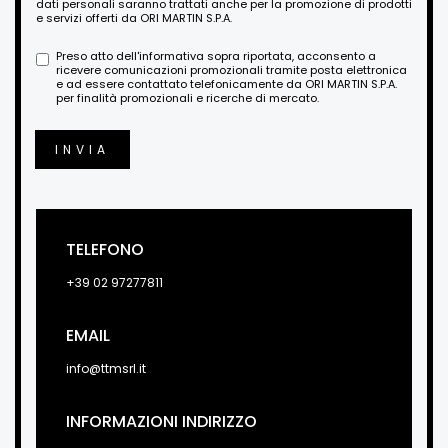
dati personali saranno trattati anche per la promozione di prodotti
e servizi offerti da ORI MARTIN S.P.A.
Preso atto dell'informativa sopra riportata, acconsento a
ricevere comunicazioni promozionali tramite posta elettronica
e ad essere contattato telefonicamente da ORI MARTIN S.P.A.
per finalità promozionali e ricerche di mercato.
INVIA
TELEFONO
+39 02 97277811
EMAIL
info@ttmsrl.it
INFORMAZIONI INDIRIZZO