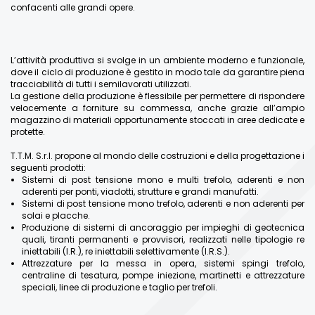
confacenti alle grandi opere.
L’attività produttiva si svolge in un ambiente moderno e funzionale,
dove il ciclo di produzione è gestito in modo tale da garantire piena
tracciabilità di tutti i semilavorati utilizzati.
La gestione della produzione è flessibile per permettere di rispondere
velocemente a forniture su commessa, anche grazie all’ampio
magazzino di materiali opportunamente stoccati in aree dedicate e
protette.
T.T.M. S.r.l. propone al mondo delle costruzioni e della progettazione i
seguenti prodotti:
Sistemi di post tensione mono e multi trefolo, aderenti e non
aderenti per ponti, viadotti, strutture e grandi manufatti.
Sistemi di post tensione mono trefolo, aderenti e non aderenti per
solai e placche.
Produzione di sistemi di ancoraggio per impieghi di geotecnica
quali, tiranti permanenti e provvisori, realizzati nelle tipologie re
iniettabili (I.R.), re iniettabili selettivamente (I.R.S.).
Attrezzature per la messa in opera, sistemi spingi trefolo,
centraline di tesatura, pompe iniezione, martinetti e attrezzature
speciali, linee di produzione e taglio per trefoli.