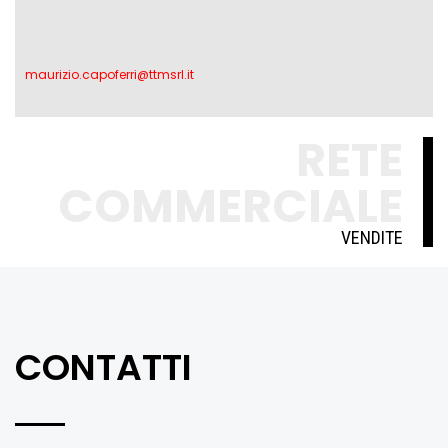
maurizio.capoferri@ttmsrl.it
RETE
COMMERCIALE
VENDITE
CONTATTI