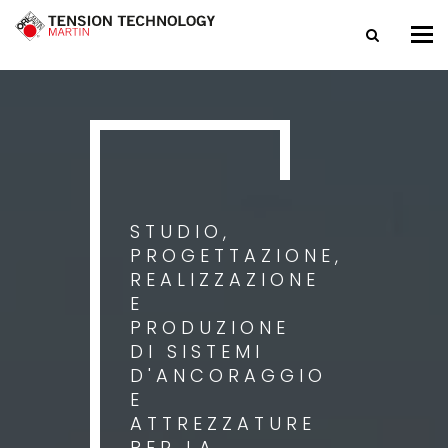
Tog
nav
STUDIO,
PROGETTAZIONE,
REALIZZAZIONE
E
PRODUZIONE
DI SISTEMI
D'ANCORAGGIO
E
ATTREZZATURE
PER LA