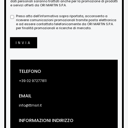
dati personali saranno trattati anche per la promozione di prodotti
e servizi offerti da ORI MARTIN S.P.A.
Preso atto dell'informativa sopra riportata, acconsento a
ricevere comunicazioni promozionali tramite posta elettronica
e ad essere contattato telefonicamente da ORI MARTIN S.P.A.
per finalità promozionali e ricerche di mercato.
INVIA
TELEFONO
+39 02 97277811
EMAIL
info@ttmsrl.it
INFORMAZIONI INDIRIZZO