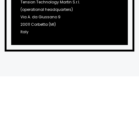
Tension Technology Martin S.r.l.
(operational headquarters)
Via A. da Giussano 9
20011 Corbetta (MI)
Italy