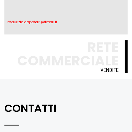
maurizio.capoferri@ttmsrl.it
RETE
COMMERCIALE
VENDITE
CONTATTI