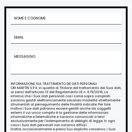
INFORMAZIONE SUL TRATTAMENTO DEI DATI PERSONALI
ORI MARTIN S.P.A. in qualità di Titolare del trattamento dei Suoi dati,
ai sensi dell'articolo 13 del Regolamento UE n. 679/2016, La
informa che i Suoi dati personali così come sopra compilati
saranno gestiti elettronicamente secondo modalità strettamente
strumentali al perseguimento delle finalità indicate. Per tale
motivo i Suoi dati potranno essere gestiti anche da soggetti
esterni il cui unico compito è la gestione delle informazioni
informatiche e telematiche e saranno comunicati a terzi
esclusivamente per l'adempimento di obblighi di legge. In ogni
caso i Suoi dati personali non saranno diffusi.
Inoltre, occasionalmente e previo Suo esplicito consenso, i Suoi