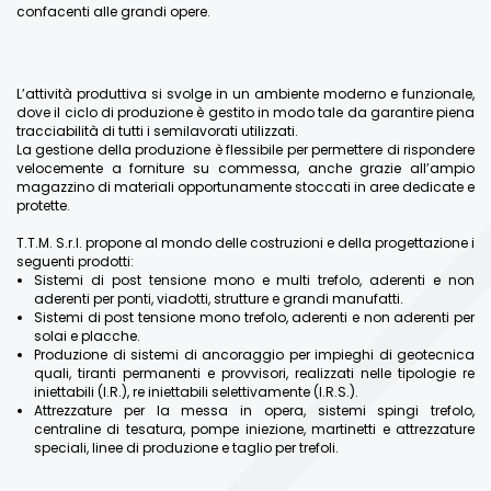
confacenti alle grandi opere.
L’attività produttiva si svolge in un ambiente moderno e funzionale,
dove il ciclo di produzione è gestito in modo tale da garantire piena
tracciabilità di tutti i semilavorati utilizzati.
La gestione della produzione è flessibile per permettere di rispondere
velocemente a forniture su commessa, anche grazie all’ampio
magazzino di materiali opportunamente stoccati in aree dedicate e
protette.
T.T.M. S.r.l. propone al mondo delle costruzioni e della progettazione i
seguenti prodotti:
Sistemi di post tensione mono e multi trefolo, aderenti e non
aderenti per ponti, viadotti, strutture e grandi manufatti.
Sistemi di post tensione mono trefolo, aderenti e non aderenti per
solai e placche.
Produzione di sistemi di ancoraggio per impieghi di geotecnica
quali, tiranti permanenti e provvisori, realizzati nelle tipologie re
iniettabili (I.R.), re iniettabili selettivamente (I.R.S.).
Attrezzature per la messa in opera, sistemi spingi trefolo,
centraline di tesatura, pompe iniezione, martinetti e attrezzature
speciali, linee di produzione e taglio per trefoli.