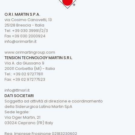
O.R.I. MARTIN S.P.A.
via Cosimo Canovetti, 13
25128 Brescia - Italia
Tel. +39 030 39991/2/3
Fax +39 030 2000924
info@orimartin.it
www.orimartingroup.com
TENSION TECHNOLOGY MARTIN S.R.L.
Via A. da Giussano 9
20011 Corbetta (MI) - Italia
Tel.: +39 02 97277811
Fax: +39 02 97277523
info@ttmsrl.it
DATI SOCIETARI
Soggetta ad attività di direzione e coordinamento
della Siderurgica Latina Martin SpA
Sede legale:
Via Oger Martin, 21
03024 Ceprano (FR) Italy
Reg. Imprese Frosinone 02183230602