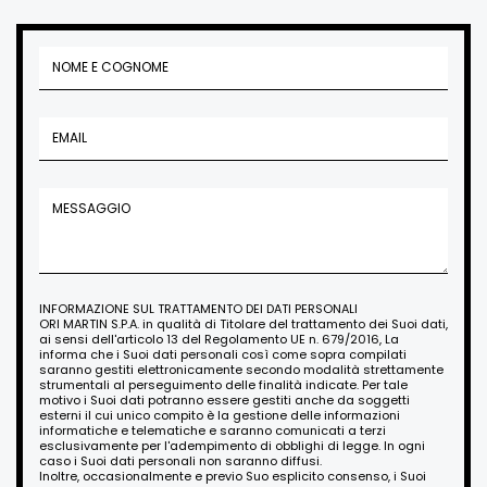
INFORMAZIONE SUL TRATTAMENTO DEI DATI PERSONALI
ORI MARTIN S.P.A. in qualità di Titolare del trattamento dei Suoi dati,
ai sensi dell'articolo 13 del Regolamento UE n. 679/2016, La
informa che i Suoi dati personali così come sopra compilati
saranno gestiti elettronicamente secondo modalità strettamente
strumentali al perseguimento delle finalità indicate. Per tale
motivo i Suoi dati potranno essere gestiti anche da soggetti
esterni il cui unico compito è la gestione delle informazioni
informatiche e telematiche e saranno comunicati a terzi
esclusivamente per l'adempimento di obblighi di legge. In ogni
caso i Suoi dati personali non saranno diffusi.
Inoltre, occasionalmente e previo Suo esplicito consenso, i Suoi