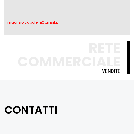
maurizio.capoferri@ttmsrl.it
RETE
COMMERCIALE
VENDITE
CONTATTI