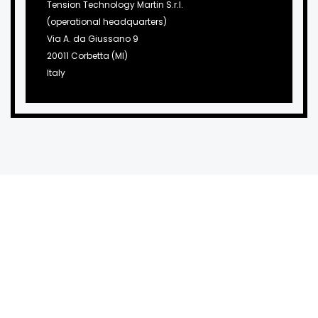
Tension Technology Martin S.r.l.
(operational headquarters)
Via A. da Giussano 9
20011 Corbetta (MI)
Italy