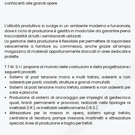
confacenti alle grandi opere.
L’attività produttiva si svolge in un ambiente moderno e funzionale,
dove il ciclo di produzione è gestito in modo tale da garantire piena
tracciabilità di tutti i semilavorati utilizzati.
La gestione della produzione è flessibile per permettere di rispondere
velocemente a forniture su commessa, anche grazie all’ampio
magazzino di materiali opportunamente stoccati in aree dedicate e
protette.
T.T.M. S.r.l. propone al mondo delle costruzioni e della progettazione i
seguenti prodotti:
Sistemi di post tensione mono e multi trefolo, aderenti e non
aderenti per ponti, viadotti, strutture e grandi manufatti.
Sistemi di post tensione mono trefolo, aderenti e non aderenti per
solai e placche.
Produzione di sistemi di ancoraggio per impieghi di geotecnica
quali, tiranti permanenti e provvisori, realizzati nelle tipologie re
iniettabili (I.R.), re iniettabili selettivamente (I.R.S.).
Attrezzature per la messa in opera, sistemi spingi trefolo,
centraline di tesatura, pompe iniezione, martinetti e attrezzature
speciali, linee di produzione e taglio per trefoli.