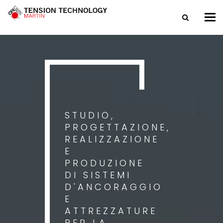
Tog
nav
STUDIO,
PROGETTAZIONE,
REALIZZAZIONE
E
PRODUZIONE
DI SISTEMI
D'ANCORAGGIO
E
ATTREZZATURE
PER LA