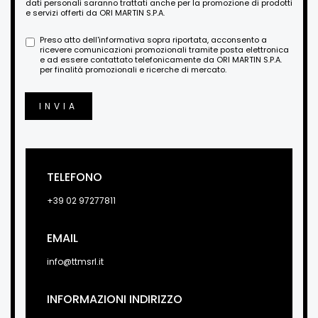
dati personali saranno trattati anche per la promozione di prodotti
e servizi offerti da ORI MARTIN S.P.A.
Preso atto dell'informativa sopra riportata, acconsento a
ricevere comunicazioni promozionali tramite posta elettronica
e ad essere contattato telefonicamente da ORI MARTIN S.P.A.
per finalità promozionali e ricerche di mercato.
INVIA
TELEFONO
+39 02 97277811
EMAIL
info@ttmsrl.it
INFORMAZIONI INDIRIZZO