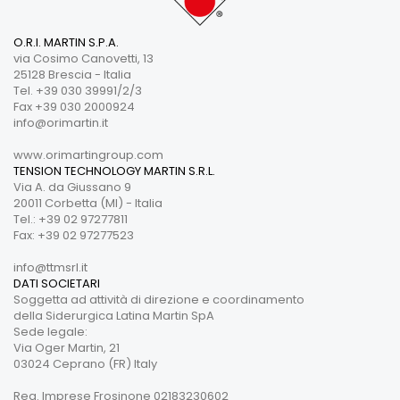
O.R.I. MARTIN S.P.A.
via Cosimo Canovetti, 13
25128 Brescia - Italia
Tel. +39 030 39991/2/3
Fax +39 030 2000924
info@orimartin.it
www.orimartingroup.com
TENSION TECHNOLOGY MARTIN S.R.L.
Via A. da Giussano 9
20011 Corbetta (MI) - Italia
Tel.: +39 02 97277811
Fax: +39 02 97277523
info@ttmsrl.it
DATI SOCIETARI
Soggetta ad attività di direzione e coordinamento
della Siderurgica Latina Martin SpA
Sede legale:
Via Oger Martin, 21
03024 Ceprano (FR) Italy
Reg. Imprese Frosinone 02183230602