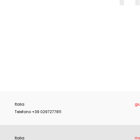
E
Italia
gi
Telefono +39 0297277811
Italia
ma