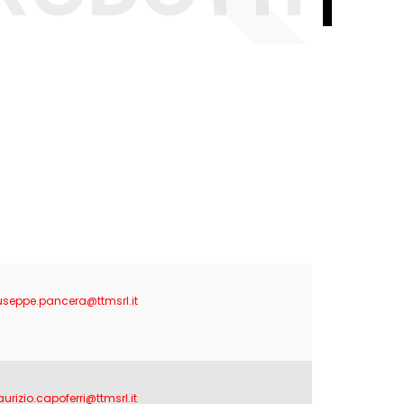
useppe.pancera@ttmsrl.it
urizio.capoferri@ttmsrl.it