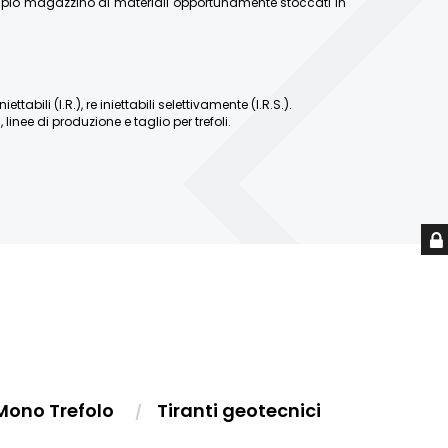
ampio magazzino di materiali opportunamente stoccati in
abili (I.R.), re iniettabili selettivamente (I.R.S.).
linee di produzione e taglio per trefoli.
Mono Trefolo
Tiranti geotecnici