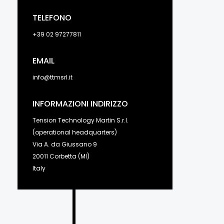
TELEFONO
+39 02 97277811
EMAIL
info@ttmsrl.it
INFORMAZIONI INDIRIZZO
Tension Technology Martin S.r.l.
(operational headquarters)
Via A. da Giussano 9
20011 Corbetta (MI)
Italy