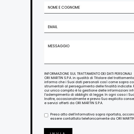
INFORMAZIONE SUL TRATTAMENTO DEI DATI PERSONALI
ORI MARTIN S.P.A. in qualità di Titolare del trattament
informa che i Suoi dati personali così come sopra c
strumentali al perseguimento delle finalità indicate. 
cui unico compito è la gestione delle informazioni i
l'adempimento di obblighi di legge. In ogni caso i Su
Inoltre, occasionalmente e previo Suo esplicito conse
e servizi offerti da ORI MARTIN S.P.A.
Preso atto dell'informativa sopra riportata, acco
essere contattato telefonicamente da ORI MARTIN S
INVIA