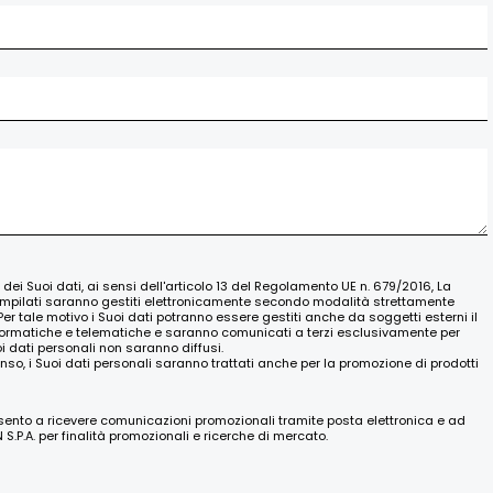
o dei Suoi dati, ai sensi dell'articolo 13 del Regolamento UE n. 679/2016, La
ompilati saranno gestiti elettronicamente secondo modalità strettamente
Per tale motivo i Suoi dati potranno essere gestiti anche da soggetti esterni il
nformatiche e telematiche e saranno comunicati a terzi esclusivamente per
oi dati personali non saranno diffusi.
nso, i Suoi dati personali saranno trattati anche per la promozione di prodotti
nsento a ricevere comunicazioni promozionali tramite posta elettronica e ad
.P.A. per finalità promozionali e ricerche di mercato.