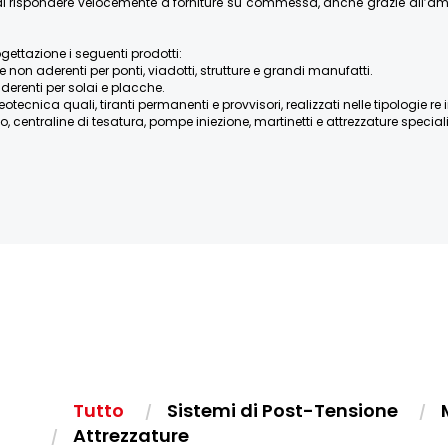
re di rispondere velocemente a forniture su commessa, anche grazie all’
ogettazione i seguenti prodotti:
e non aderenti per ponti, viadotti, strutture e grandi manufatti.
derenti per solai e placche.
ica quali, tiranti permanenti e provvisori, realizzati nelle tipologie re iniett
, centraline di tesatura, pompe iniezione, martinetti e attrezzature speciali, 
Tutto
Sistemi di Post-Tensione
Attrezzature