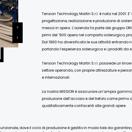
Tension Technology Martin S.r.l. è nata nel 2001. E’
progettazione, realizzazione e produzione di siste
messa in opera. L’azienda fa parte del gruppo ORI
primi del ‘900 opera nel comparto siderurgico, pro
Dal 1960 ha diversificato le sue attività entrando 
portando l’esperienza siderurgica e i prodotti da e
Tension Technology Martin S.r.l. possiede un know-
settore operando, con proprie attrezzature e person
e internazionali.
La nostra MISSION è assicurare un’ampia gamma di
produzione dell’acciaio e del trefolo come primo de
qualitativamente confacenti alle grandi opere.
nzionale, dove il ciclo di produzione è gestito in modo tale da garantire pien