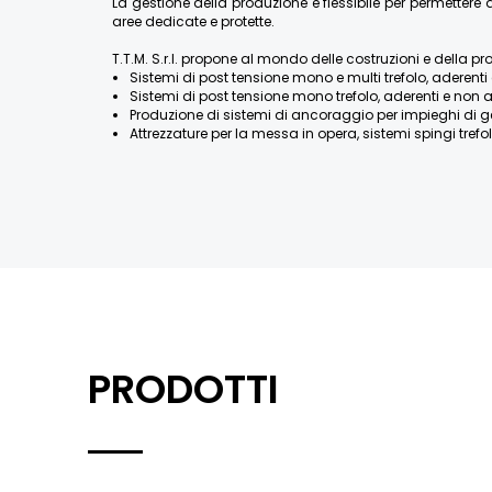
La gestione della produzione è flessibile per permette
aree dedicate e protette.
T.T.M. S.r.l. propone al mondo delle costruzioni e della pr
Sistemi di post tensione mono e multi trefolo, aderenti 
Sistemi di post tensione mono trefolo, aderenti e non a
Produzione di sistemi di ancoraggio per impieghi di geotecn
Attrezzature per la messa in opera, sistemi spingi trefolo
PRODOTTI