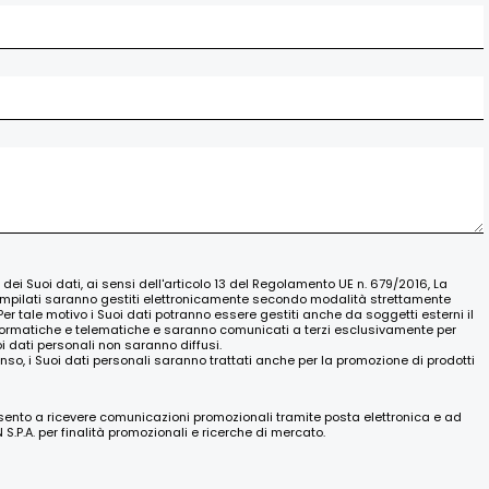
o dei Suoi dati, ai sensi dell'articolo 13 del Regolamento UE n. 679/2016, La
ompilati saranno gestiti elettronicamente secondo modalità strettamente
Per tale motivo i Suoi dati potranno essere gestiti anche da soggetti esterni il
nformatiche e telematiche e saranno comunicati a terzi esclusivamente per
oi dati personali non saranno diffusi.
nso, i Suoi dati personali saranno trattati anche per la promozione di prodotti
nsento a ricevere comunicazioni promozionali tramite posta elettronica e ad
.P.A. per finalità promozionali e ricerche di mercato.