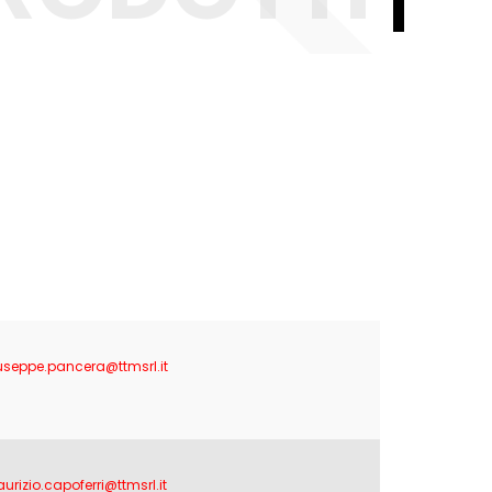
useppe.pancera@ttmsrl.it
urizio.capoferri@ttmsrl.it