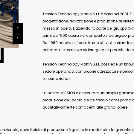
Tension Technology Martin S.r.l. è nata nel 2001. E’
progettazione, realizzazione e produzione di siste
messa in opera. L’azienda fa parte del gruppo ORI
primi del ‘900 opera nel comparto siderurgico, pro
Dal 1960 ha diversificato le sue attività entrando 
portando l’esperienza siderurgica e i prodotti da e
Tension Technology Martin S.r.l. possiede un know-
settore operando, con proprie attrezzature e person
e internazionali.
La nostra MISSION è assicurare un’ampia gamma di
produzione dell’acciaio e del trefolo come primo de
qualitativamente confacenti alle grandi opere.
nzionale, dove il ciclo di produzione è gestito in modo tale da garantire pien