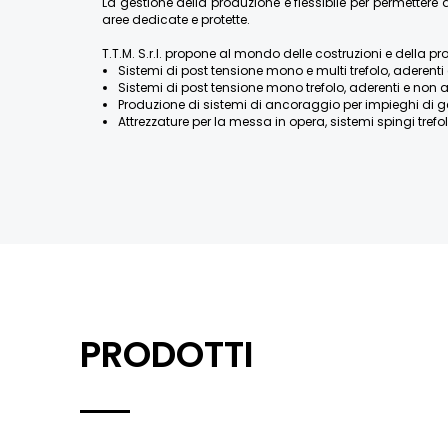
La gestione della produzione è flessibile per permette
aree dedicate e protette.
T.T.M. S.r.l. propone al mondo delle costruzioni e della pr
Sistemi di post tensione mono e multi trefolo, aderenti 
Sistemi di post tensione mono trefolo, aderenti e non a
Produzione di sistemi di ancoraggio per impieghi di geotecn
Attrezzature per la messa in opera, sistemi spingi trefolo
PRODOTTI