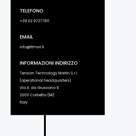
TELEFONO
+39 02 97277811
EMAIL
info@ttmsrl.it
INFORMAZIONI INDIRIZZO
Tension Technology Martin S.r.l.
(operational headquarters)
Via A. da Giussano 9
20011 Corbetta (MI)
Italy