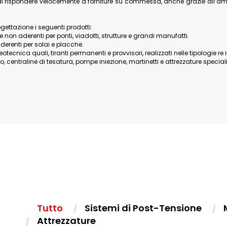
re di rispondere velocemente a forniture su commessa, anche grazie all’
ogettazione i seguenti prodotti:
e non aderenti per ponti, viadotti, strutture e grandi manufatti.
derenti per solai e placche.
ica quali, tiranti permanenti e provvisori, realizzati nelle tipologie re iniett
, centraline di tesatura, pompe iniezione, martinetti e attrezzature speciali, 
Tutto
Sistemi di Post-Tensione
Attrezzature