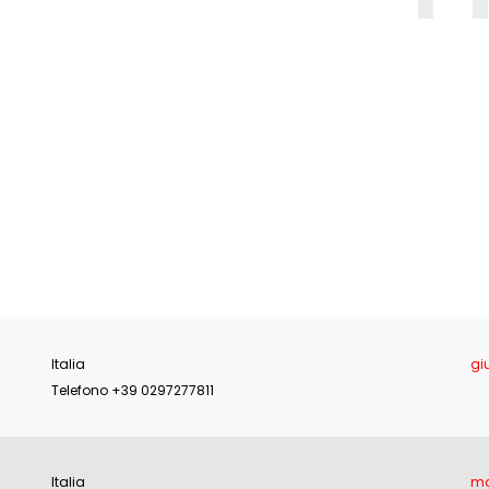
E
Italia
gi
Telefono +39 0297277811
Italia
ma