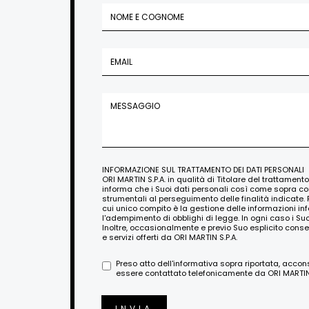
INFORMAZIONE SUL TRATTAMENTO DEI DATI PERSONALI
ORI MARTIN S.P.A. in qualità di Titolare del trattament
informa che i Suoi dati personali così come sopra c
strumentali al perseguimento delle finalità indicate. 
cui unico compito è la gestione delle informazioni i
l'adempimento di obblighi di legge. In ogni caso i Su
Inoltre, occasionalmente e previo Suo esplicito conse
e servizi offerti da ORI MARTIN S.P.A.
Preso atto dell'informativa sopra riportata, acco
essere contattato telefonicamente da ORI MARTIN S
INVIA