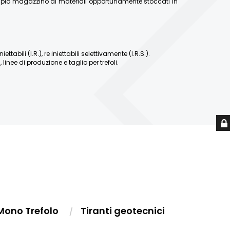
ampio magazzino di materiali opportunamente stoccati in
abili (I.R.), re iniettabili selettivamente (I.R.S.).
linee di produzione e taglio per trefoli.
Mono Trefolo
Tiranti geotecnici