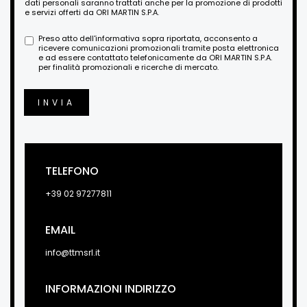
dati personali saranno trattati anche per la promozione di prodotti
e servizi offerti da ORI MARTIN S.P.A.
Preso atto dell'informativa sopra riportata, acconsento a
ricevere comunicazioni promozionali tramite posta elettronica
e ad essere contattato telefonicamente da ORI MARTIN S.P.A.
per finalità promozionali e ricerche di mercato.
INVIA
TELEFONO
+39 02 97277811
EMAIL
info@ttmsrl.it
INFORMAZIONI INDIRIZZO