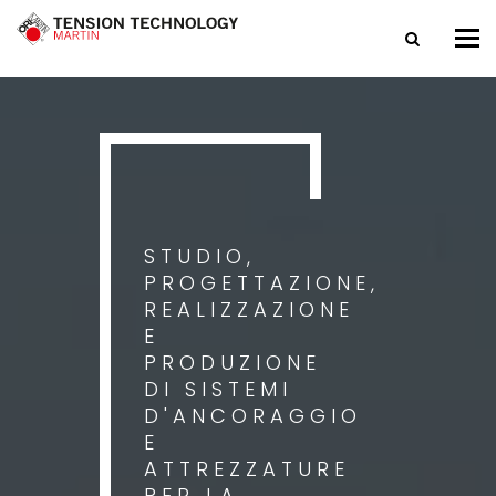
Tog
nav
STUDIO,
PROGETTAZIONE,
REALIZZAZIONE
E
PRODUZIONE
DI SISTEMI
D'ANCORAGGIO
E
ATTREZZATURE
PER LA