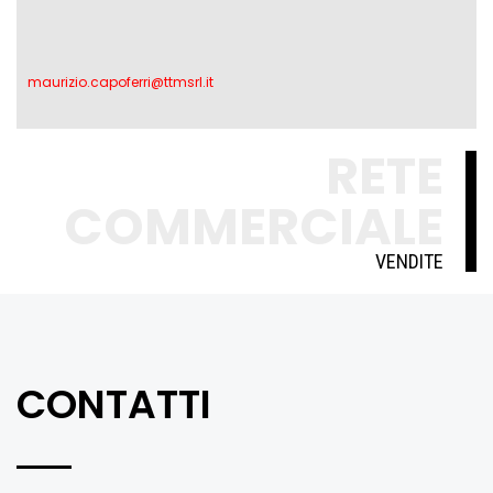
maurizio.capoferri@ttmsrl.it
RETE
COMMERCIALE
VENDITE
CONTATTI