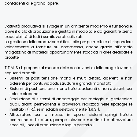
confacenti alle grandi opere.
L’attività produttiva si svolge in un ambiente moderno e funzionale,
dove il ciclo di produzione è gestito in modo tale da garantire piena
tracciabilità di tutti i semilavorati utilizzati.
La gestione della produzione è flessibile per permettere di rispondere
velocemente a forniture su commessa, anche grazie all’ampio
magazzino di materiali opportunamente stoccati in aree dedicate e
protette.
T.T.M. S.r.l. propone al mondo delle costruzioni e della progettazione i
seguenti prodotti:
Sistemi di post tensione mono e multi trefolo, aderenti e non
aderenti per ponti, viadotti, strutture e grandi manufatti.
Sistemi di post tensione mono trefolo, aderenti e non aderenti per
solai e placche.
Produzione di sistemi di ancoraggio per impieghi di geotecnica
quali, tiranti permanenti e provvisori, realizzati nelle tipologie re
iniettabili (I.R.), re iniettabili selettivamente (I.R.S.).
Attrezzature per la messa in opera, sistemi spingi trefolo,
centraline di tesatura, pompe iniezione, martinetti e attrezzature
speciali, linee di produzione e taglio per trefoli.