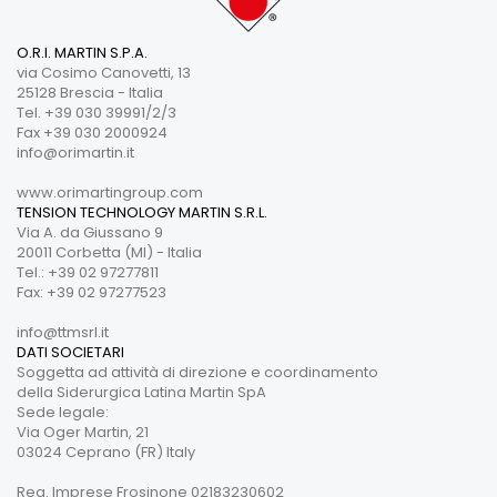
O.R.I. MARTIN S.P.A.
via Cosimo Canovetti, 13
25128 Brescia - Italia
Tel. +39 030 39991/2/3
Fax +39 030 2000924
info@orimartin.it
www.orimartingroup.com
TENSION TECHNOLOGY MARTIN S.R.L.
Via A. da Giussano 9
20011 Corbetta (MI) - Italia
Tel.: +39 02 97277811
Fax: +39 02 97277523
info@ttmsrl.it
DATI SOCIETARI
Soggetta ad attività di direzione e coordinamento
della Siderurgica Latina Martin SpA
Sede legale:
Via Oger Martin, 21
03024 Ceprano (FR) Italy
Reg. Imprese Frosinone 02183230602