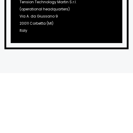
Tension Technology Martin S.r.l.
(operational headquarters)
Via A. da Giussano 9
20011 Corbetta (MI)
Italy