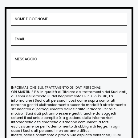
INFORMAZIONE SUL TRATTAMENTO DEI DATI PERSONALI
ORI MARTIN S.P.A. in qualità di Titolare del trattamento dei Suoi dati,
ai sensi dell'articolo 13 del Regolamento UE n. 679/2016, La
informa che i Suoi dati personali così come sopra compilati
saranno gestiti elettronicamente secondo modalità strettamente
strumentali al perseguimento delle finalità indicate. Per tale
motivo i Suoi dati potranno essere gestiti anche da soggetti
esterni il cui unico compito è la gestione delle informazioni
informatiche e telematiche e saranno comunicati a terzi
esclusivamente per l'adempimento di obblighi di legge. In ogni
caso i Suoi dati personali non saranno diffusi.
Inoltre, occasionalmente e previo Suo esplicito consenso, i Suoi