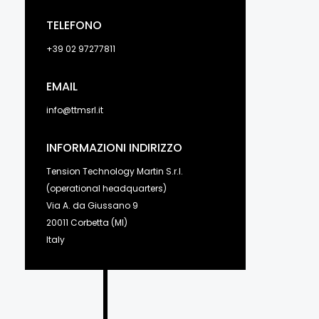
TELEFONO
+39 02 97277811
EMAIL
info@ttmsrl.it
INFORMAZIONI INDIRIZZO
Tension Technology Martin S.r.l.
(operational headquarters)
Via A. da Giussano 9
20011 Corbetta (MI)
Italy