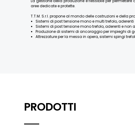
La gestione della produzione è flessibile per permette
aree dedicate e protette.
T.T.M. S.r.l. propone al mondo delle costruzioni e della pr
Sistemi di post tensione mono e multi trefolo, aderenti 
Sistemi di post tensione mono trefolo, aderenti e non a
Produzione di sistemi di ancoraggio per impieghi di geotecn
Attrezzature per la messa in opera, sistemi spingi trefolo
PRODOTTI