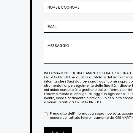
INFORMAZIONE SUL TRATTAMENTO DEI DATI PERSONALI
ORI MARTIN S.P.A. in qualità di Titolare del trattament
informa che i Suoi dati personali così come sopra c
strumentali al perseguimento delle finalità indicate. 
cui unico compito è la gestione delle informazioni i
l'adempimento di obblighi di legge. In ogni caso i Su
Inoltre, occasionalmente e previo Suo esplicito conse
e servizi offerti da ORI MARTIN S.P.A.
Preso atto dell'informativa sopra riportata, acco
essere contattato telefonicamente da ORI MARTIN S
INVIA