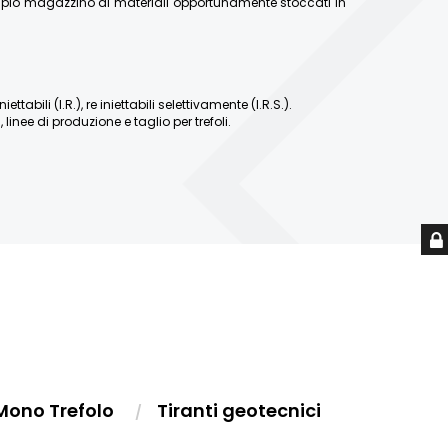
ampio magazzino di materiali opportunamente stoccati in
abili (I.R.), re iniettabili selettivamente (I.R.S.).
linee di produzione e taglio per trefoli.
Mono Trefolo
Tiranti geotecnici