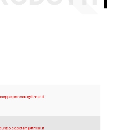
useppe.pancera@ttmsrl.it
urizio.capoferri@ttmsrl.it