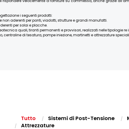
re di rispondere velocemente a forniture su commessa, anche grazie all’
ogettazione i seguenti prodotti:
e non aderenti per ponti, viadotti, strutture e grandi manufatti.
derenti per solai e placche.
ica quali, tiranti permanenti e provvisori, realizzati nelle tipologie re iniett
, centraline di tesatura, pompe iniezione, martinetti e attrezzature speciali, 
Tutto
Sistemi di Post-Tensione
Attrezzature