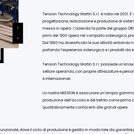
Tension Technology Martin S.r.l. è nata nel 2001. E’
progettazione, realizzazione e produzione di siste
messa in opera. L’azienda fa parte del gruppo ORI
primi del ‘900 opera nel comparto siderurgico, pro
Dal 1960 ha diversificato le sue attività entrando 
portando l’esperienza siderurgica e i prodotti da e
Tension Technology Martin S.r.l. possiede un know-
settore operando, con proprie attrezzature e person
e internazionali.
La nostra MISSION è assicurare un’ampia gamma di
produzione dell’acciaio e del trefolo come primo de
qualitativamente confacenti alle grandi opere.
nzionale, dove il ciclo di produzione è gestito in modo tale da garantire pien