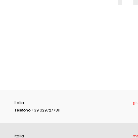
E
Italia
gi
Telefono +39 0297277811
Italia
ma