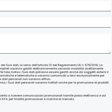
o dei Suoi dati, ai sensi dell'articolo 13 del Regolamento UE n. 679/2016, La
ompilati saranno gestiti elettronicamente secondo modalità strettamente
Per tale motivo i Suoi dati potranno essere gestiti anche da soggetti esterni il
nformatiche e telematiche e saranno comunicati a terzi esclusivamente per
oi dati personali non saranno diffusi.
nso, i Suoi dati personali saranno trattati anche per la promozione di prodotti
nsento a ricevere comunicazioni promozionali tramite posta elettronica e ad
.P.A. per finalità promozionali e ricerche di mercato.